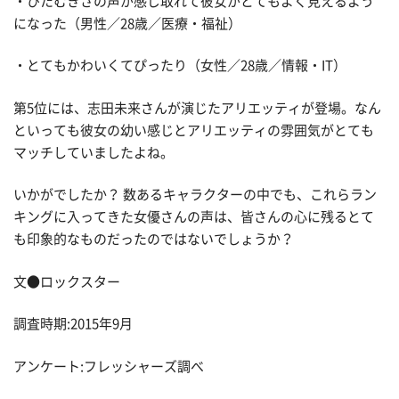
・ひたむきさの声が感じ取れて彼女がとてもよく見えるよう
になった（男性／28歳／医療・福祉）
・とてもかわいくてぴったり（女性／28歳／情報・IT）
第5位には、志田未来さんが演じたアリエッティが登場。なん
といっても彼女の幼い感じとアリエッティの雰囲気がとても
マッチしていましたよね。
いかがでしたか？ 数あるキャラクターの中でも、これらラン
キングに入ってきた女優さんの声は、皆さんの心に残るとて
も印象的なものだったのではないでしょうか？
文●ロックスター
調査時期:2015年9月
アンケート:フレッシャーズ調べ