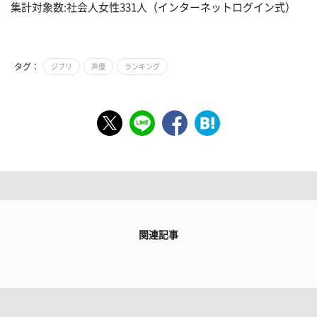
集計対象数:社会人女性331人（インターネットログイン式）
タグ：
ジブリ
声優
ランキング
関連記事