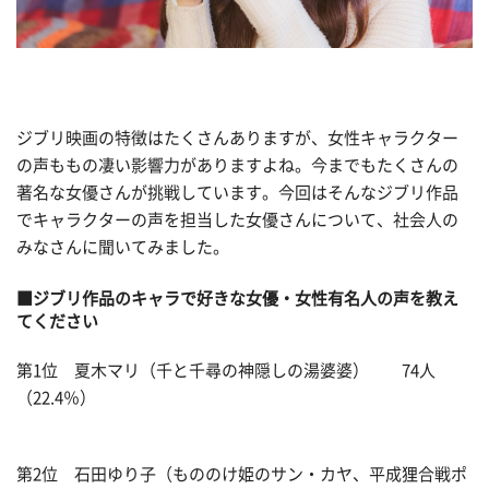
ジブリ映画の特徴はたくさんありますが、女性キャラクター
の声ももの凄い影響力がありますよね。今までもたくさんの
著名な女優さんが挑戦しています。今回はそんなジブリ作品
でキャラクターの声を担当した女優さんについて、社会人の
みなさんに聞いてみました。
■ジブリ作品のキャラで好きな女優・女性有名人の声を教え
てください
第1位 夏木マリ（千と千尋の神隠しの湯婆婆） 74人
（22.4％）
第2位 石田ゆり子（もののけ姫のサン・カヤ、平成狸合戦ポ