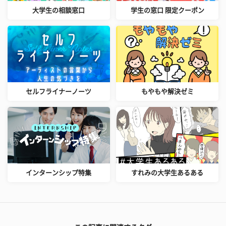
大学生の相談窓口
学生の窓口 限定クーポン
セルフライナーノーツ
もやもや解決ゼミ
インターンシップ特集
すれみの大学生あるある