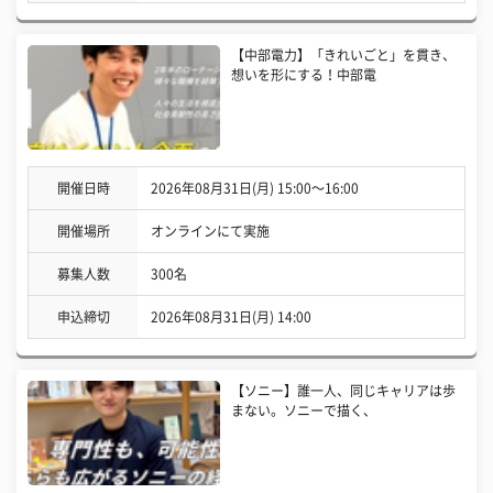
【中部電力】「きれいごと」を貫き、
想いを形にする！中部電
開催日時
2026年08月31日(月) 15:00〜16:00
開催場所
オンラインにて実施
募集人数
300名
申込締切
2026年08月31日(月) 14:00
【ソニー】誰一人、同じキャリアは歩
まない。ソニーで描く、