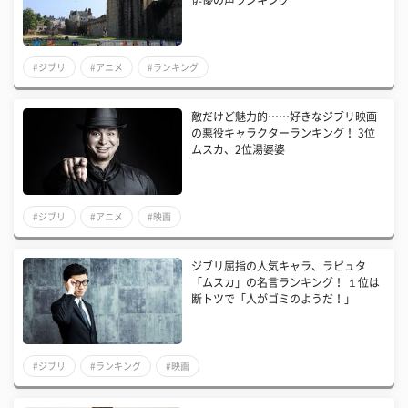
#ジブリ
#アニメ
#ランキング
敵だけど魅力的……好きなジブリ映画
の悪役キャラクターランキング！ 3位
ムスカ、2位湯婆婆
#ジブリ
#アニメ
#映画
ジブリ屈指の人気キャラ、ラピュタ
「ムスカ」の名言ランキング！ １位は
断トツで「人がゴミのようだ！」
#ジブリ
#ランキング
#映画