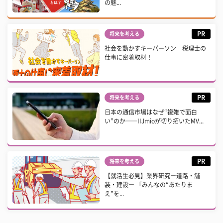
の魅...
PR
将来を考える
社会を動かすキーパーソン 税理士の
仕事に密着取材！
PR
将来を考える
日本の通信市場はなぜ“複雑で面白
い”のか──IIJmioが切り拓いたMV...
PR
将来を考える
【就活生必見】業界研究ー道路・舗
装・建設ー 「みんなの“あたりま
え”を...