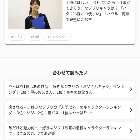
同僚にほしい！ 会社にいたら「仕事が
できそう」なジブリキャラは？ 「ハ
ク：冷静かつ優しい」「ハウル：魔法
で完璧にこなす」
#ジブリ
#映画
#キャラクター
合わせて読みたい
やっぱり1位はあの作品！ 好きなジブリの「お父さんキャラ」ランキ
ング！ 2位：雫のお父さん、2位：キキのお父さん
癒される～。好きなジブリの「人間以外」のキャラクターランキン
グ！ 3位：ジジ、2位：猫バス、1位はやっぱり……
敵だけど魅力的……好きなジブリ映画の悪役キャラクターランキン
グ！ 3位ムスカ、2位湯婆婆