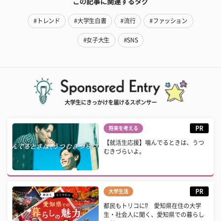
この記事に関連するタグ
#トレンド
#大学生白書
#流行
#ファッション
#女子大生
#SNS
大学生にきっかけを届けるスポンサー
PR
将来を考える
【就活生応援】噛んでるときは、うつ
むきづらいよ。
PR
大学生活
都民もトリコに⁉ 愛知県在住の大学
生・社会人に聞く、愛知県での暮らし