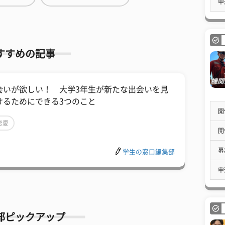
申
すすめの記事
会いが欲しい！ 大学3年生が新たな出会いを見
けるためにできる3つのこと
開
恋愛
開
募
学生の窓口編集部
申
部ピックアップ