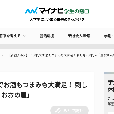
将来を考える
就活応援
新社会人準備
学割
【新宿グルメ】1000円でお酒もつまみも大満足！ 刺し身250円～「立ち飲み
学
円でお酒もつまみも大満足！ 刺し
体
 おおの屋」
き
学
あとで読む