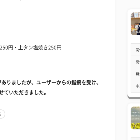
50円・上タン塩焼き250円
開
開
募
がありましたが、ユーザーからの指摘を受け、
申
除させていただきました。
安