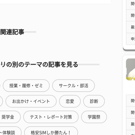
開
開
募
関連記事
申
リの別のテーマの記事を見る
授業・履修・ゼミ
サークル・部活
開
お出かけ・イベント
恋愛
診断
開
奨学金
テスト・レポート対策
学園祭
募
ト体験談
格安SIMしか勝たん！