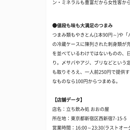
ン・ミネラルも豊富だから女性客か
●値段も味も大満足のつまみ
つまみ類もやきとん(1本90円～)や「
の冷蔵ケースに陳列された刺身類が
を並べているわけではないものの、
り。〆サバやアジ、ブリなどという
も取りそろえ、一人前250円で提供
なものなら100円からつまめる。
【店舗データ】
店名：立ち飲み処 おおの屋
所在地：東京都新宿区西新宿7-15-5
営業時間：16:00～23:30(ラストオーダ