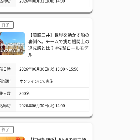
込締切
2026年08月31日(月) 14:00
終了
【商船三井】世界を動かす船の
裏側へ。チームで挑む機関士の
達成感とは？ #先輩ロールモデ
ル
催日時
2026年06月30日(火) 15:00〜15:50
催場所
オンラインにて実施
集人数
300名
込締切
2026年06月30日(火) 14:00
終了
【村田製作所】BtoBの魅力発