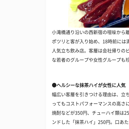
小滝橋通り沿いの西新宿の喧噪から
ポツリと客が入り始め、18時前には
人気立ち飲み店。客層は会社帰りの
な若者のグループや女性グループも
●ヘルシーな抹茶ハイが女性に人気
幅広い客層を引きつける理由は、立
ってもコストパフォーマンスの高さ
焼酎などが350円、チューハイ類は
ンドした「抹茶ハイ」250円。口あ