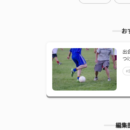
お
出
つ
#
編集