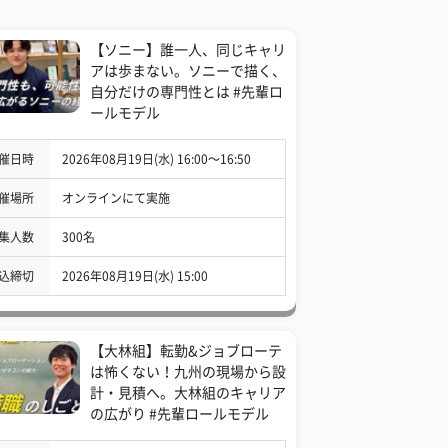
【ソニー】誰一人、同じキャリ
アは歩まない。ソニーで描く、
自分だけの専門性とは #先輩ロ
ールモデル
催日時
2026年08月19日(水) 16:00〜16:50
催場所
オンラインにて実施
集人数
300名
込締切
2026年08月19日(水) 15:00
【大林組】転勤&ジョブローテ
は怖くない！九州の現場から設
計・見積へ。大林組のキャリア
の広がり #先輩ロールモデル