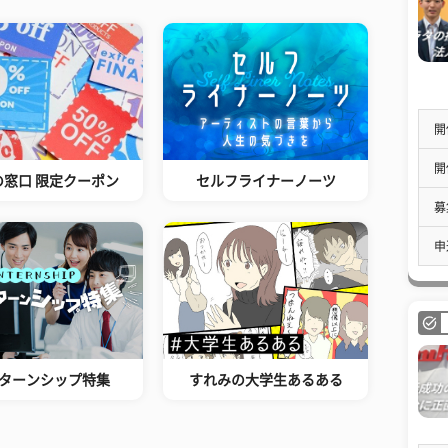
開
開
の窓口 限定クーポン
セルフライナーノーツ
募
申
ターンシップ特集
すれみの大学生あるある