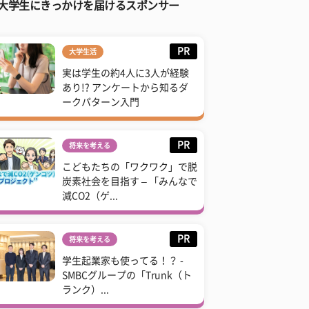
大学生にきっかけを届けるスポンサー
PR
大学生活
実は学生の約4人に3人が経験
あり!? アンケートから知るダ
ークパターン入門
PR
将来を考える
こどもたちの「ワクワク」で脱
炭素社会を目指す – 「みんなで
減CO2（ゲ...
PR
将来を考える
学生起業家も使ってる！？ -
SMBCグループの「Trunk（ト
ランク）...