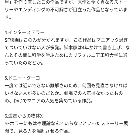
星」を作り直したこの作品ですが、原作と全く異なるストー
リーやエンディングの不可解さが目立った作品となっていま
す。
4.インターステラー
SF映画はこのみが分かれますが、この作品はマニアック過ぎ
てついていけない人が多発。脚本家は4年かけて書き上げ、な
んとその間に科学を学ぶためにカリフォルニア工科大学に通
っていたのだとか。
5.ドニー・ダーコ
一度では近いできない難解さのため、何回も見直さなければ
いけない人が多いのだとか。劇場での人気はなかったもの
の、DVDでマニアの人気を集めている作品。
6.遊星からの物体X
SFホラーにもはや理論なんていらないといったストーリー展
開で、見る人を混乱させる作品。