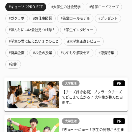
#キョーソウPROJECT
#大学生の社会見学
#留学ロードマップ
#ガクラボ
#お仕事図鑑
#先輩ロールモデル
#プレゼント
#ほんとにいい会社見つけ隊！
#学生インタビュー
#学生の君に伝えたい３つのこと
#大学生正直レビュー
#特集企画
#お金の授業
#もやもや解決ゼミ
#恋愛特集
#診断
PR
大学生活
【チーズ好き必見】ブッラータチーズ
でどこまで広がる？ 大学生が挑んだ自
由す...
PR
大学生活
#ぎゅ〜〜にゅー！学生の発想から生ま