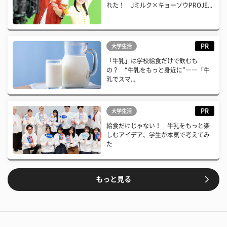
れた！ Jミルク×キョーソウPROJE...
PR
大学生活
「牛乳」は学校給食だけで飲むも
の？ “牛乳をもっと身近に”――「牛
乳でスマ...
PR
大学生活
給食だけじゃない！ 牛乳をもっと楽
しむアイデア、学生が本気で考えてみ
た
もっと見る