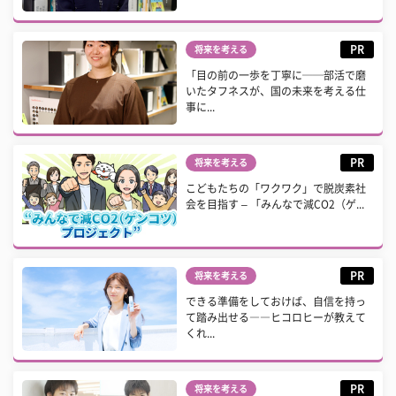
PR
将来を考える
「目の前の一歩を丁寧に──部活で磨
いたタフネスが、国の未来を考える仕
事に...
PR
将来を考える
こどもたちの「ワクワク」で脱炭素社
会を目指す – 「みんなで減CO2（ゲ...
PR
将来を考える
できる準備をしておけば、自信を持っ
て踏み出せる――ヒコロヒーが教えて
くれ...
PR
将来を考える