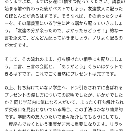
ありますよね。まずは友達に1個ずつ配ってください。講義の
始まる前や終わった後がベストでしょう。友達数人に配った
らほとんどが余るはずです。そうなれば、その余ったクッキ
ーを、その講義室にいる学生に片っ端から配っていきましょ
う。「友達の分が余ったので、よかったらどうぞ！」的な一
言を添えて、どんどん配っていきましょう。ノリよく配るの
が大切です。
そして、その流れのまま、打ち解けたい相手にも配りましょ
う。二言、三言の会話と、「ありがとう」ぐらいはゲットで
きるはずです。これでごく自然にプレゼントは完了です。
以上、打ち解けていない学生へ、ドン引きされずに喜ばれる
プレゼントの渡し方についての説明でしたが、いかかでした
か？ 同じ学部内に気になる人がいて、まったく打ち解けられ
ず突破口を見出せないでいる場合、この手法はかなり効果的
です。学部内の友人つたいで後々紹介してもらうにしても、
一度絡んでおくという事実が非常に重要になります。リラッ