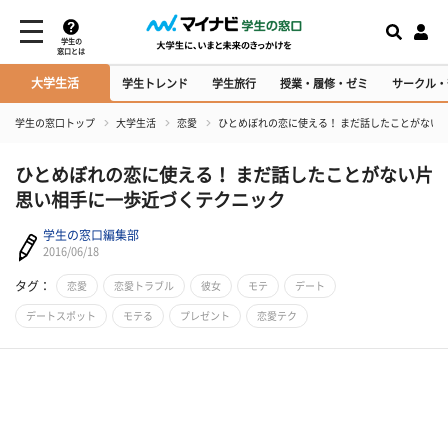
学生の
窓口とは
大学生活
学生トレンド
学生旅行
授業・履修・ゼミ
サークル・
学生の窓口トップ
大学生活
恋愛
ひとめぼれの恋に使える！ まだ話したことがない
ひとめぼれの恋に使える！ まだ話したことがない片
思い相手に一歩近づくテクニック
学生の窓口編集部
2016/06/18
タグ：
恋愛
恋愛トラブル
彼女
モテ
デート
デートスポット
モテる
プレゼント
恋愛テク