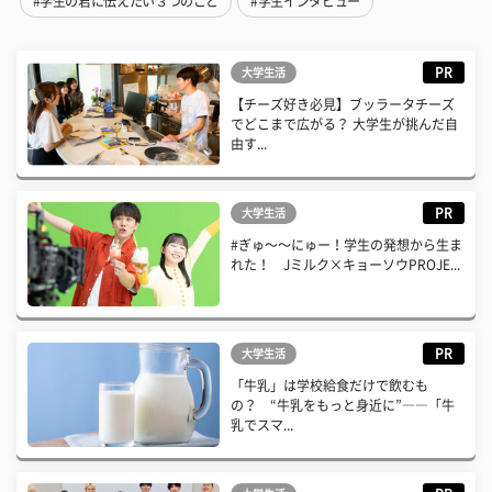
#学生の君に伝えたい３つのこと
#学生インタビュー
PR
大学生活
【チーズ好き必見】ブッラータチーズ
でどこまで広がる？ 大学生が挑んだ自
由す...
PR
大学生活
#ぎゅ〜〜にゅー！学生の発想から生ま
れた！ Jミルク×キョーソウPROJE...
PR
大学生活
「牛乳」は学校給食だけで飲むも
の？ “牛乳をもっと身近に”――「牛
乳でスマ...