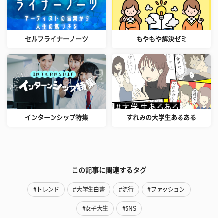
セルフライナーノーツ
もやもや解決ゼミ
インターンシップ特集
すれみの大学生あるある
この記事に関連するタグ
#トレンド
#大学生白書
#流行
#ファッション
#女子大生
#SNS