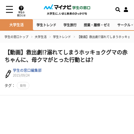
学生の
窓口とは
大学生活
学生トレンド
学生旅行
授業・履修・ゼミ
サークル・
学生の窓口トップ
大学生活
学生トレンド
【動画】救出劇!?溺れてしまうホッキョ
【動画】救出劇!?溺れてしまうホッキョクグマの赤
ちゃんに、母クマがとった行動とは?
学生の窓口編集部
2015/09/24
タグ：
動物