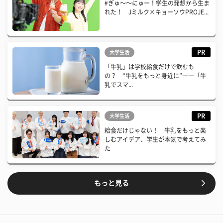
#ぎゅ〜〜にゅー！学生の発想から生ま
れた！ Jミルク×キョーソウPROJE...
PR
大学生活
「牛乳」は学校給食だけで飲むも
の？ “牛乳をもっと身近に”――「牛
乳でスマ...
PR
大学生活
給食だけじゃない！ 牛乳をもっと楽
しむアイデア、学生が本気で考えてみ
た
もっと見る