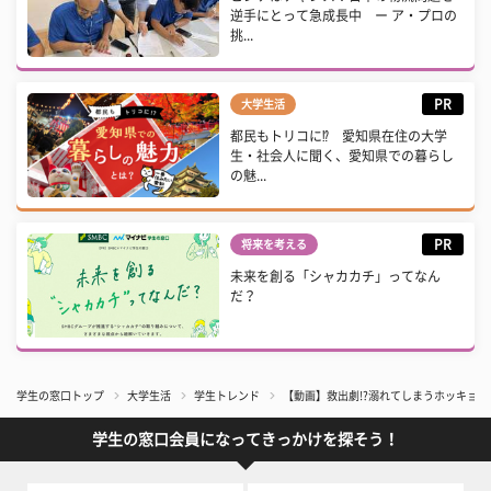
逆手にとって急成長中 ー ア・プロの
挑...
PR
大学生活
都民もトリコに⁉ 愛知県在住の大学
生・社会人に聞く、愛知県での暮らし
の魅...
PR
将来を考える
未来を創る「シャカカチ」ってなん
だ？
学生の窓口トップ
大学生活
学生トレンド
【動画】救出劇!?溺れてしまうホッキョ
学生の窓口会員になってきっかけを探そう！