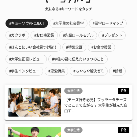
気になる #キーワード をタッチ
#キョーソウPROJECT
#大学生の社会見学
#留学ロードマップ
#ガクラボ
#お仕事図鑑
#先輩ロールモデル
#プレゼント
#ほんとにいい会社見つけ隊！
#特集企画
#お金の授業
#大学生正直レビュー
#学生の君に伝えたい３つのこと
#学生インタビュー
#恋愛特集
#もやもや解決ゼミ
#診断
PR
大学生活
【チーズ好き必見】ブッラータチーズ
でどこまで広がる？ 大学生が挑んだ自
由す...
PR
大学生活