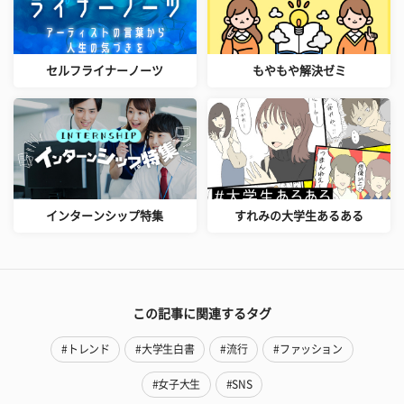
セルフライナーノーツ
もやもや解決ゼミ
インターンシップ特集
すれみの大学生あるある
この記事に関連するタグ
#トレンド
#大学生白書
#流行
#ファッション
#女子大生
#SNS