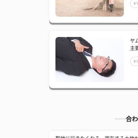
#
ヤ
主
#
合わ