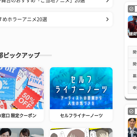
舞台のおすすめ「ご当地アニメ」20選
すめホラーアニメ20選
開
部ピックアップ
開
募
申
の窓口 限定クーポン
セルフライナーノーツ