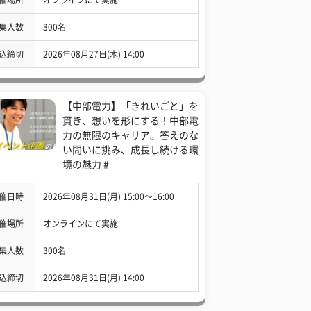
集人数
300名
込締切
2026年08月27日(木) 14:00
【中部電力】「きれいごと」を
貫き、想いを形にする！中部電
力の無限のキャリア。答えのな
い問いに挑み、成長し続ける環
境の魅力 #
催日時
2026年08月31日(月) 15:00〜16:00
催場所
オンラインにて実施
集人数
300名
込締切
2026年08月31日(月) 14:00