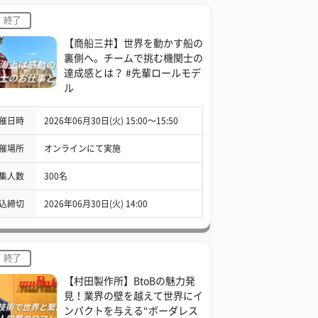
終了
【商船三井】世界を動かす船の
裏側へ。チームで挑む機関士の
達成感とは？ #先輩ロールモデ
ル
催日時
2026年06月30日(火) 15:00〜15:50
催場所
オンラインにて実施
集人数
300名
込締切
2026年06月30日(火) 14:00
終了
【村田製作所】BtoBの魅力発
見！業界の壁を越えて世界にイ
ンパクトを与える“ボーダレス