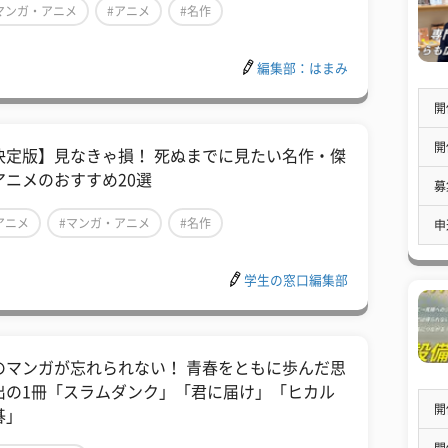
マンガ・アニメ
#アニメ
#名作
編集部：はまみ
開
開
決定版】見なきゃ損！ 死ぬまでに見たい名作・傑
アニメのおすすめ20選
募
アニメ
#マンガ・アニメ
#名作
申
学生の窓口編集部
のマンガが忘れられない！ 青春をともに歩んだ思
出の1冊「スラムダンク」「君に届け」「ヒカル
開
碁」
開