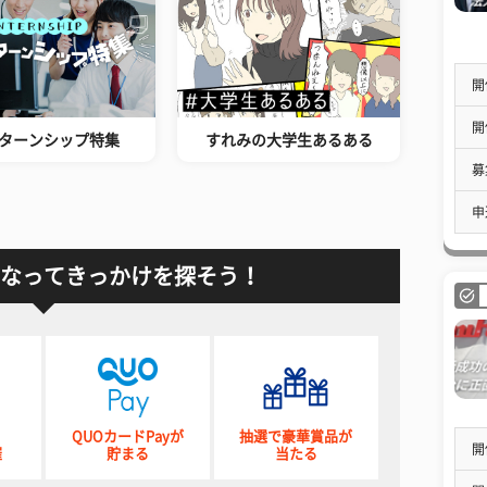
開
開
ターンシップ特集
すれみの大学生あるある
募
申
なってきっかけを探そう！
QUOカードPayが
抽選で豪華賞品が
開
催
貯まる
当たる