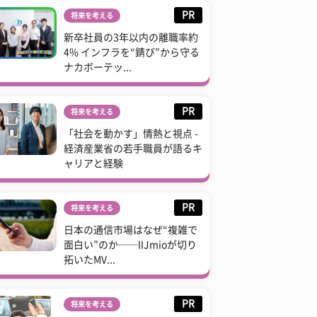
PR
将来を考える
新卒社員の3年以内の離職率約
4% インフラを“錆び”から守る
ナカボーテッ...
PR
将来を考える
「社会を動かす」情熱と視点 -
経済産業省の若手職員が語るキ
ャリアと経験
PR
将来を考える
日本の通信市場はなぜ“複雑で
面白い”のか──IIJmioが切り
拓いたMV...
PR
将来を考える