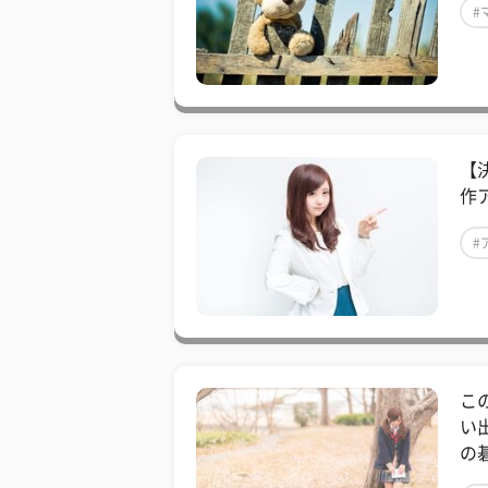
#
【
作
#
こ
い
の