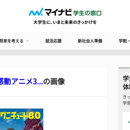
将来を考える
就活応援
新社会人準備
学割
学
動アニメ3...
の画像
体
き
学