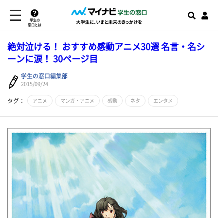
学生の
窓口とは
絶対泣ける！ おすすめ感動アニメ30選 名言・名シ
ーンに涙！ 30ページ目
学生の窓口編集部
2015/09/24
タグ：
アニメ
マンガ・アニメ
感動
ネタ
エンタメ