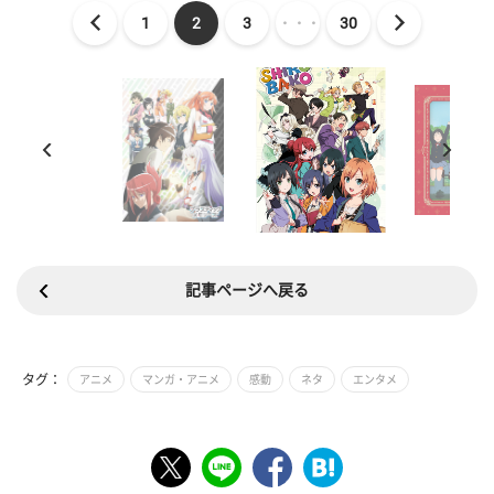
1
2
3
・・・
30
記事ページへ戻る
タグ：
アニメ
マンガ・アニメ
感動
ネタ
エンタメ