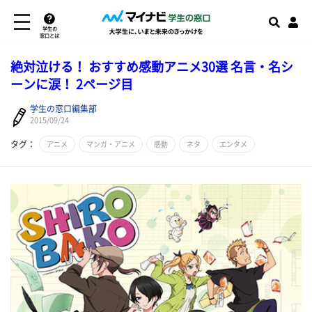
学生の
窓口とは
絶対泣ける！ おすすめ感動アニメ30選 名言・名シ
ーンに涙！ 2ページ目
学生の窓口編集部
2015/09/24
タグ：
アニメ
マンガ・アニメ
感動
ネタ
エンタメ