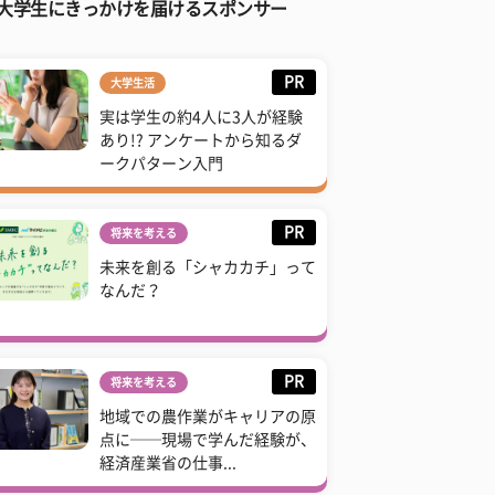
大学生にきっかけを届けるスポンサー
PR
大学生活
実は学生の約4人に3人が経験
あり!? アンケートから知るダ
ークパターン入門
PR
将来を考える
未来を創る「シャカカチ」って
なんだ？
PR
将来を考える
地域での農作業がキャリアの原
点に──現場で学んだ経験が、
経済産業省の仕事...