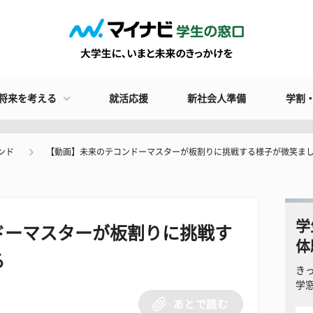
将来を考える
就活応援
新社会人準備
学割
ンド
【動画】未来のテコンドーマスターが板割りに挑戦する様子が微笑ま
学
ドーマスターが板割りに挑戦す
体
る
き
学
あとで読む