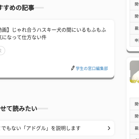
開
すすめの記事
開
募
動画】じゃれ合うハスキー犬の間にいるもふもふ
気になって仕方ない件
申
犬
学生の窓口編集部
開
せて読みたい
開
ミでもない「アドグル」を説明します
募