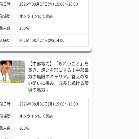
催日時
2026年08月27日(木) 15:00〜16:00
催場所
オンラインにて実施
集人数
300名
込締切
2026年08月27日(木) 14:00
【中部電力】「きれいごと」を
貫き、想いを形にする！中部電
力の無限のキャリア。答えのな
い問いに挑み、成長し続ける環
境の魅力 #
催日時
2026年08月31日(月) 15:00〜16:00
催場所
オンラインにて実施
集人数
300名