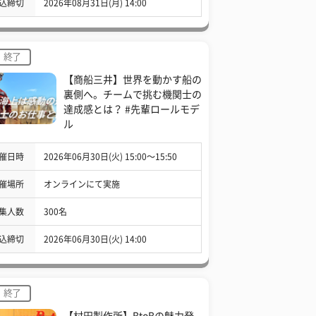
込締切
2026年08月31日(月) 14:00
終了
【商船三井】世界を動かす船の
裏側へ。チームで挑む機関士の
達成感とは？ #先輩ロールモデ
ル
催日時
2026年06月30日(火) 15:00〜15:50
催場所
オンラインにて実施
集人数
300名
込締切
2026年06月30日(火) 14:00
終了
【村田製作所】BtoBの魅力発