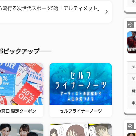
申
ら流行る次世代スポーツ5選「アルティメット」
部ピックアップ
開
開
募
申
の窓口 限定クーポン
セルフライナーノーツ