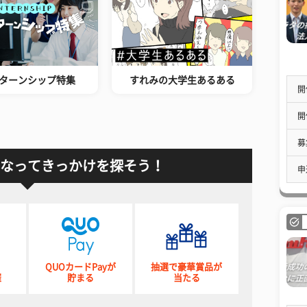
ターンシップ特集
すれみの大学生あるある
開
開
募
なってきっかけを探そう！
申
QUOカードPayが
抽選で豪華賞品が
催
貯まる
当たる