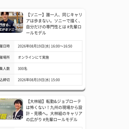
【ソニー】誰一人、同じキャリ
アは歩まない。ソニーで描く、
自分だけの専門性とは #先輩ロ
ールモデル
催日時
2026年08月19日(水) 16:00〜16:50
催場所
オンラインにて実施
集人数
300名
込締切
2026年08月19日(水) 15:00
【大林組】転勤&ジョブローテ
は怖くない！九州の現場から設
計・見積へ。大林組のキャリア
の広がり #先輩ロールモデル