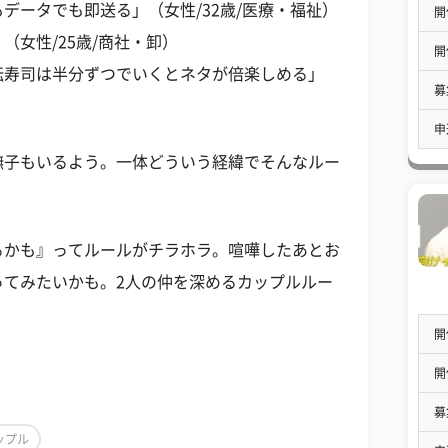
データでも即送る」（女性/32歳/医療・福祉）
開
女性/25歳/商社・卸）
開
転寿司は半分ずつでいくとネタが倍楽しめる」
募
申
撫子もいるよう。一体どういう経緯でそんなルー
るかも』ってルールがチラホラ。喧嘩したあとお
ってみたいかも。2人の仲を深めるカップルルー
開
開
募
ップル