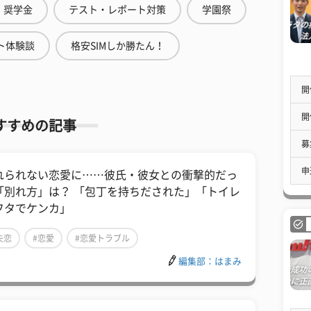
奨学金
テスト・レポート対策
学園祭
ト体験談
格安SIMしか勝たん！
開
開
すすめの記事
募
申
れられない恋愛に……彼氏・彼女との衝撃的だっ
「別れ方」は？ 「包丁を持ちだされた」「トイレ
フタでケンカ」
失恋
#恋愛
#恋愛トラブル
編集部：はまみ