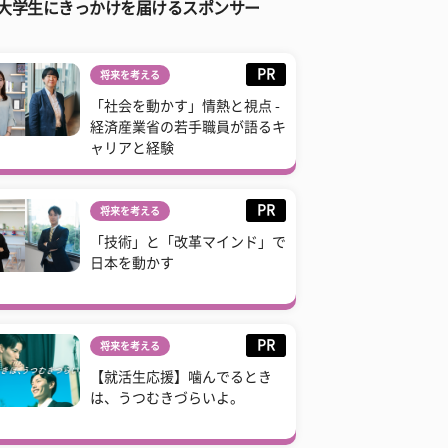
大学生にきっかけを届けるスポンサー
PR
将来を考える
「社会を動かす」情熱と視点 -
経済産業省の若手職員が語るキ
ャリアと経験
PR
将来を考える
「技術」と「改革マインド」で
日本を動かす
PR
将来を考える
【就活生応援】噛んでるとき
は、うつむきづらいよ。