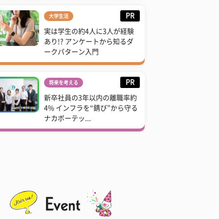
PR
大学生活
実は学生の約4人に3人が経験
あり!? アンケートから知るダ
ークパターン入門
PR
将来を考える
新卒社員の3年以内の離職率約
4% インフラを“錆び”から守る
ナカボーテッ...