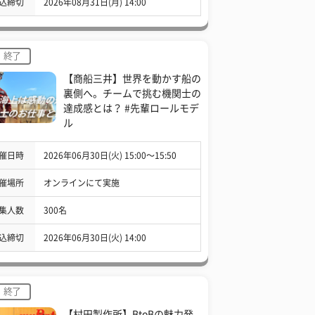
込締切
2026年08月31日(月) 14:00
終了
【商船三井】世界を動かす船の
裏側へ。チームで挑む機関士の
達成感とは？ #先輩ロールモデ
ル
催日時
2026年06月30日(火) 15:00〜15:50
催場所
オンラインにて実施
集人数
300名
込締切
2026年06月30日(火) 14:00
終了
【村田製作所】BtoBの魅力発