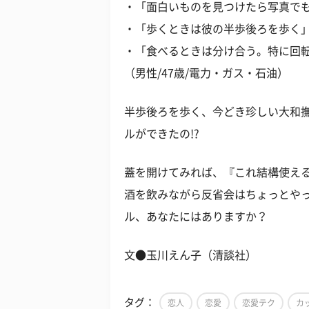
・「面白いものを見つけたら写真でも
・「歩くときは彼の半歩後ろを歩く」（
・「食べるときは分け合う。特に回
（男性/47歳/電力・ガス・石油）
半歩後ろを歩く、今どき珍しい大和
ルができたの!?
蓋を開けてみれば、『これ結構使え
酒を飲みながら反省会はちょっとや
ル、あなたにはありますか？
文●玉川えん子（清談社）
タグ：
恋人
恋愛
恋愛テク
カ