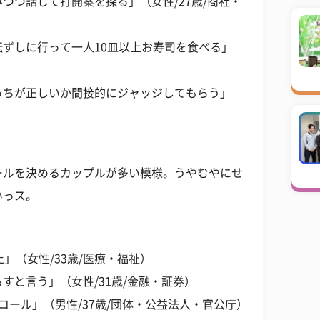
つつ話して打開案を探る」（女性/27歳/商社・
ずしに行って一人10皿以上お寿司を食べる」
っちが正しいか間接的にジャッジしてもらう」
ールを決めるカップルが多い模様。うやむやにせ
いっス。
」（女性/33歳/医療・福祉）
すと言う」（女性/31歳/金融・証券）
コール」（男性/37歳/団体・公益法人・官公庁）