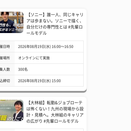
【ソニー】誰一人、同じキャリ
アは歩まない。ソニーで描く、
自分だけの専門性とは #先輩ロ
ールモデル
催日時
2026年08月19日(水) 16:00〜16:50
催場所
オンラインにて実施
集人数
300名
込締切
2026年08月19日(水) 15:00
【大林組】転勤&ジョブローテ
は怖くない！九州の現場から設
計・見積へ。大林組のキャリア
の広がり #先輩ロールモデル