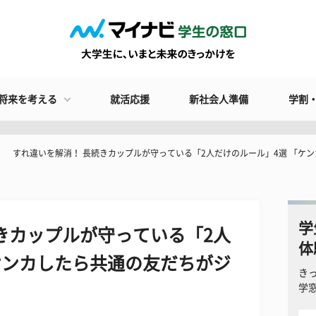
将来を考える
就活応援
新社会人準備
学割
すれ違いを解消！ 長続きカップルが守っている「2人だけのルール」4選 「ケ
学
きカップルが守っている「2人
体
ケンカしたら共通の友だちがジ
き
学