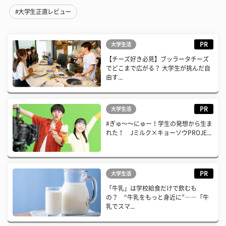
#大学生正直レビュー
PR
大学生活
【チーズ好き必見】ブッラータチーズ
でどこまで広がる？ 大学生が挑んだ自
由す...
PR
大学生活
#ぎゅ〜〜にゅー！学生の発想から生ま
れた！ Jミルク×キョーソウPROJE...
PR
大学生活
「牛乳」は学校給食だけで飲むも
の？ “牛乳をもっと身近に”――「牛
乳でスマ...