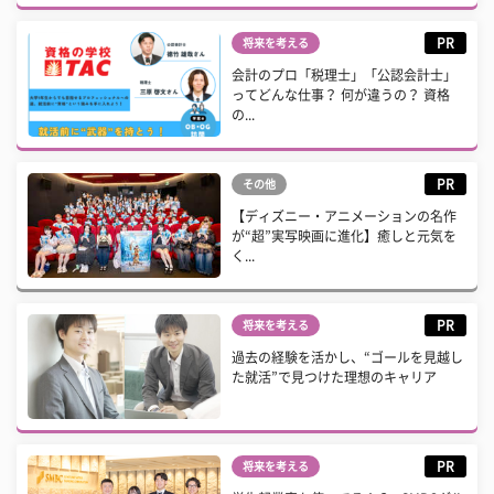
PR
将来を考える
会計のプロ「税理士」「公認会計士」
ってどんな仕事？ 何が違うの？ 資格
の...
PR
その他
【ディズニー・アニメーションの名作
が“超”実写映画に進化】癒しと元気を
く...
PR
将来を考える
過去の経験を活かし、“ゴールを見越し
た就活”で見つけた理想のキャリア
PR
将来を考える