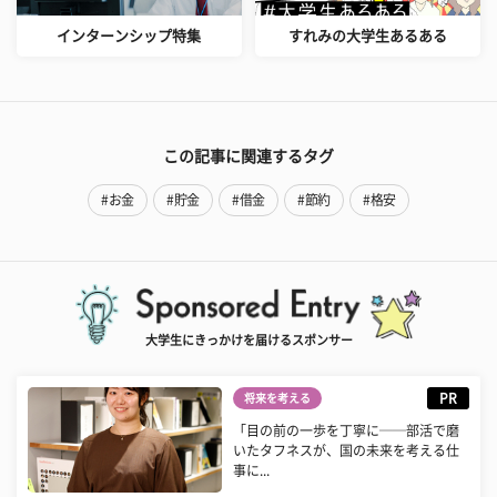
インターンシップ特集
すれみの大学生あるある
この記事に関連するタグ
#お金
#貯金
#借金
#節約
#格安
大学生にきっかけを届けるスポンサー
PR
将来を考える
「目の前の一歩を丁寧に──部活で磨
いたタフネスが、国の未来を考える仕
事に...