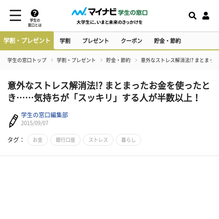
学生の
窓口とは
学割・プレゼント
学割
プレゼント
クーポン
貯金・節約
学生の窓口トップ
学割・プレゼント
貯金・節約
意外なストレス解消法!? まとま
意外なストレス解消法!? まとまったお金を使ったと
き……気持ちが「スッキリ」する人が半数以上！
学生の窓口編集部
2015/09/07
タグ：
お金
銀行口座
ストレス
暮らし