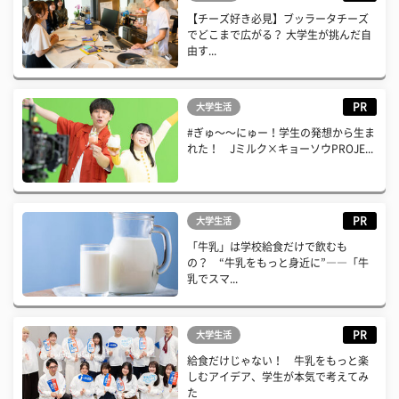
【チーズ好き必見】ブッラータチーズ
でどこまで広がる？ 大学生が挑んだ自
由す...
PR
大学生活
#ぎゅ〜〜にゅー！学生の発想から生ま
れた！ Jミルク×キョーソウPROJE...
PR
大学生活
「牛乳」は学校給食だけで飲むも
の？ “牛乳をもっと身近に”――「牛
乳でスマ...
PR
大学生活
給食だけじゃない！ 牛乳をもっと楽
しむアイデア、学生が本気で考えてみ
た