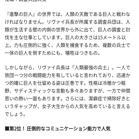
『進撃の巨人』の世界では、人類の天敵である巨人と戦わな
ければなりません。リヴァイ兵長が所属する調査兵団は、人
類が生活する壁の内側の世界から外に出て、巨人の調査と討
伐を主な仕事としています。巨人の大きさは15メートル以
上。力も圧倒的に強く、人類を捕食するため、複数の兵士で
一体の巨人を倒すためにも、犠牲はつきもの。
しかしながら、リヴァイ兵長は「人類最強の兵士」。一人で
旅団一つ分の戦闘能力を有していると言われており、迅速か
つ的確に巨人を仕留める姿は圧巻です。性格は冷徹かつ粗
野、サディスティックな言動も多々ありますが、一方で仲間
思いの熱い一面もあります。さらには、潔癖症で掃除好きと
いうギャップが、女子大生からの人気を高めていると言える
でしょう。
■第2位！ 圧倒的なコミュニケーション能力で人気