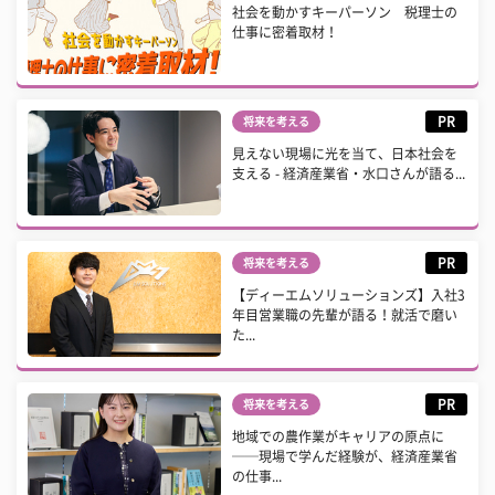
社会を動かすキーパーソン 税理士の
仕事に密着取材！
PR
将来を考える
見えない現場に光を当て、日本社会を
支える - 経済産業省・水口さんが語る...
PR
将来を考える
【ディーエムソリューションズ】入社3
年目営業職の先輩が語る！就活で磨い
た...
PR
将来を考える
地域での農作業がキャリアの原点に
──現場で学んだ経験が、経済産業省
の仕事...