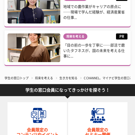
地域での農作業がキャリアの原点に
──現場で学んだ経験が、経済産業省
の仕事...
PR
将来を考える
「目の前の一歩を丁寧に──部活で磨
いたタフネスが、国の未来を考える仕
事に...
学生の窓口トップ
将来を考える
生き方を知る
C CHANNEL、マイナビ学生の窓口
学生の窓口会員になってきっかけを探そう！
会員限定の
会員限定の
コンテンツやイベント
セミナー開催