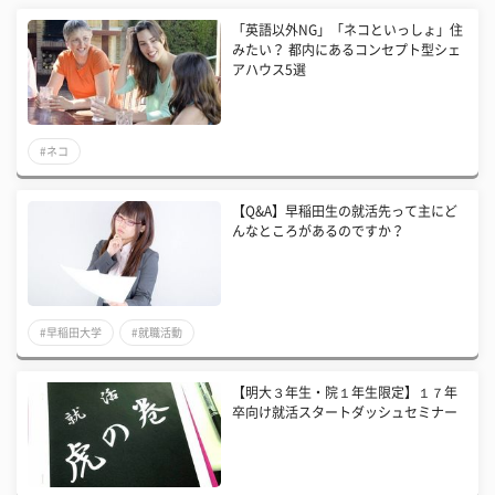
「英語以外NG」「ネコといっしょ」住
みたい？ 都内にあるコンセプト型シェ
アハウス5選
#ネコ
【Q&A】早稲田生の就活先って主にど
んなところがあるのですか？
#早稲田大学
#就職活動
【明大３年生・院１年生限定】１７年
卒向け就活スタートダッシュセミナー