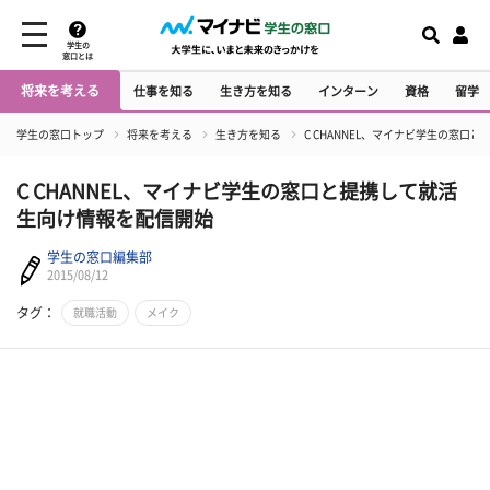
学生の
窓口とは
将来を考える
仕事を知る
生き方を知る
インターン
資格
留学
学生の窓口トップ
将来を考える
生き方を知る
C CHANNEL、マイナビ学生の窓口
C CHANNEL、マイナビ学生の窓口と提携して就活
生向け情報を配信開始
学生の窓口編集部
2015/08/12
タグ：
就職活動
メイク