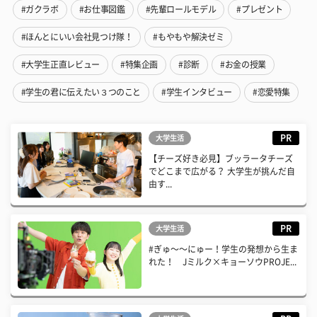
#ガクラボ
#お仕事図鑑
#先輩ロールモデル
#プレゼント
#ほんとにいい会社見つけ隊！
#もやもや解決ゼミ
#大学生正直レビュー
#特集企画
#診断
#お金の授業
#学生の君に伝えたい３つのこと
#学生インタビュー
#恋愛特集
PR
大学生活
【チーズ好き必見】ブッラータチーズ
でどこまで広がる？ 大学生が挑んだ自
由す...
PR
大学生活
#ぎゅ〜〜にゅー！学生の発想から生ま
れた！ Jミルク×キョーソウPROJE...