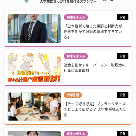
大学生にきっかけを届けるスポンサー
PR
将来を考える
「日本縦断で培った視野と判断力が、
世界を動かす政策の現場で生きてい
る」
PR
将来を考える
社会を動かすキーパーソン 税理士の
仕事に密着取材！
PR
大学生活
【チーズ好き必見】ブッラータチーズ
でどこまで広がる？ 大学生が挑んだ自
由...
PR
将来を考える