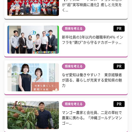
が“超”実写映画に進化】癒しと元気を
く...
PR
将来を考える
新卒社員の3年以内の離職率約4% イン
フラを“錆び”から守るナカボーテッ...
PR
将来を考える
なぜ愛知は働きやすい？ 東京経験者
が語る、暮らしが充実する愛知県の魅
力
PR
将来を考える
マンゴー農家と会社員、二足の草鞋で
農業に携わる。「沖縄ゴールデンマン
ゴー...