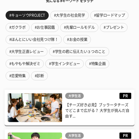
気になる #キーワード をタッチ
#キョーソウPROJECT
#大学生の社会見学
#留学ロードマップ
#ガクラボ
#お仕事図鑑
#先輩ロールモデル
#プレゼント
#ほんとにいい会社見つけ隊！
#お金の授業
#大学生正直レビュー
#学生の君に伝えたい３つのこと
#もやもや解決ゼミ
#学生インタビュー
#特集企画
#恋愛特集
#診断
PR
大学生活
【チーズ好き必見】ブッラータチーズ
でどこまで広がる？ 大学生が挑んだ自
由す...
PR
大学生活