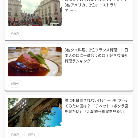
3位アメリカ、2位オーストラリ
ア……。
#海外
3位タイ料理、2位フランス料理……日
本人の口に一番合うのは!? 好きな海外
料理ランキング
#海外
誰にも賛同されないけど……実は行っ
てみたい国は？ 「チベット→ポタラ宮
を見たい」「北朝鮮→現実を見たい」
#海外
#旅行