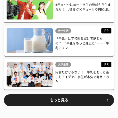
#ぎゅ〜〜にゅー！学生の発想から生ま
れた！ Jミルク×キョーソウPROJE...
PR
大学生活
「牛乳」は学校給食だけで飲むも
の？ “牛乳をもっと身近に”――「牛
乳でスマ...
PR
大学生活
給食だけじゃない！ 牛乳をもっと楽
しむアイデア、学生が本気で考えてみ
た
もっと見る