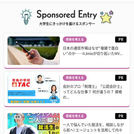
大学生にきっかけを届けるスポンサー
PR
将来を考える
日本の通信市場はなぜ“複雑で面白
い”のか──IIJmioが切り拓いたMV...
PR
将来を考える
会計のプロ「税理士」「公認会計士」
ってどんな仕事？ 何が違うの？ 資格
の...
PR
将来を考える
一人で悩んでいた就活を、相談しなが
ら前へ! エージェントを活用して内々