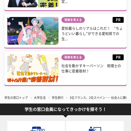
定...
PR
将来を考える
愛知暮らしのリアルはこれだ！ “ちょ
うどいい暮らし”ができる愛知県での
生...
PR
将来を考える
社会を動かすキーパーソン 税理士の
仕事に密着取材！
学生の窓口トップ
大学生活
学生旅行
3位フランス、2位スペイン……社会人に聞い
学生の窓口会員になってきっかけを探そう！