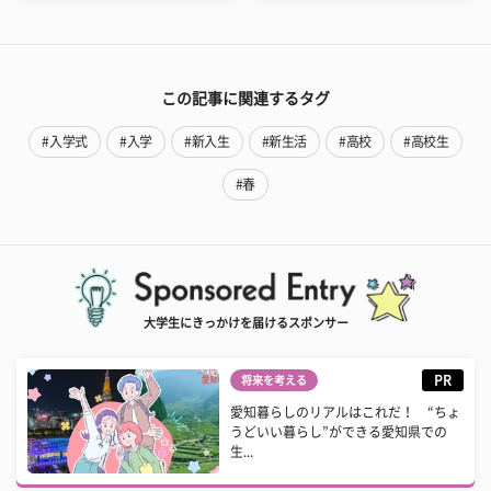
この記事に関連するタグ
#入学式
#入学
#新入生
#新生活
#高校
#高校生
#春
大学生にきっかけを届けるスポンサー
PR
将来を考える
愛知暮らしのリアルはこれだ！ “ちょ
うどいい暮らし”ができる愛知県での
生...