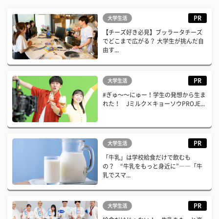
PR
大学生活
【チーズ好き必見】ブッラータチーズ
でどこまで広がる？ 大学生が挑んだ自
由す...
PR
大学生活
#ぎゅ〜〜にゅー！学生の発想から生ま
れた！ Jミルク×キョーソウPROJE...
PR
大学生活
「牛乳」は学校給食だけで飲むも
の？ “牛乳をもっと身近に”――「牛
乳でスマ...
PR
大学生活