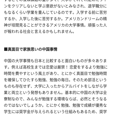
ンをクリアしないと学ぶ意欲がないとみなされ、退学職分に
もなるくらい学業を重んじているのです。入学する前に苦労
するか、入学した後に苦労するか。アメリカンドリームの精
神が垣間見ることができるアメリカの大学事情。頑張った人
が報われる社会と言えるかもしれません。
■真面目で家族思いの中国事情
中国の大学事情も日本と比較すると面白いものが多々ありま
す。例えば高校生までは恋愛は厳禁！ 恋愛をするより勉強に
時間を費やすという風土があり、とにかく真面目で勉強時間
を確保してひたすら勉強、勉強の毎日。そのため部活という
ものも存在せず、大学に入ったからアルバイトをしながら学
業と両立という発想もありません。基本的に中国の大学は全
寮制なので、みんなが勉強する環境ならば、必然とそうなる
のではないでしょうか。とにかく勉強、勉強で成績が優秀な
学生には奨学金が与えられるという仕組みもあるため、奨学