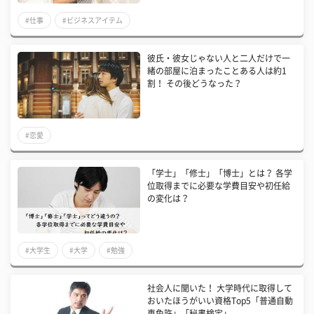
#仕事
#ビジネスアイテム
彼氏・彼女じゃない人と二人だけで一
緒の部屋に泊まったことある人は約1
割！ その後どうなった？
#恋愛
「学士」「修士」「博士」とは？ 各学
位取得までに必要な学費目安や初任給
の変化は？
#大学生
#大学
#勉強
社会人に聞いた！ 大学時代に取得して
おいたほうがいい資格Top5「普通自動
車免許」「秘書検定」