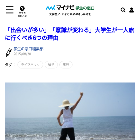
学生の
窓口とは
「出会いが多い」「意識が変わる」大学生が一人旅
に行くべき6つの理由
学生の窓口編集部
2015/08/20
タグ：
ライフハック
留学
旅行