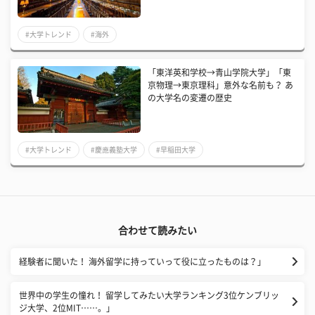
#大学トレンド
#海外
「東洋英和学校→青山学院大学」「東
京物理→東京理科」意外な名前も？ あ
の大学名の変遷の歴史
#大学トレンド
#慶應義塾大学
#早稲田大学
合わせて読みたい
経験者に聞いた！ 海外留学に持っていって役に立ったものは？」
世界中の学生の憧れ！ 留学してみたい大学ランキング3位ケンブリッ
ジ大学、2位MIT……。」