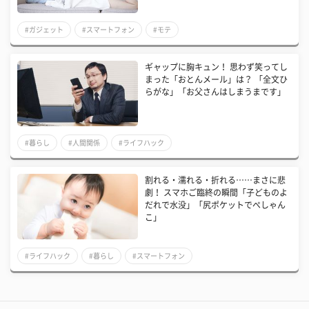
#ガジェット
#スマートフォン
#モテ
​ギャップに胸キュン！ 思わず笑ってし
まった「おとんメール」は？ 「全文ひ
らがな」「お父さんはしまうまです」
#暮らし
#人間関係
#ライフハック
割れる・濡れる・折れる……まさに悲
劇！ スマホご臨終の瞬間「子どものよ
だれで水没」「尻ポケットでぺしゃん
こ」
#ライフハック
#暮らし
#スマートフォン