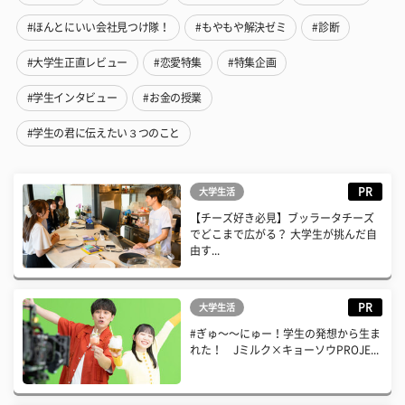
#ほんとにいい会社見つけ隊！
#もやもや解決ゼミ
#診断
#大学生正直レビュー
#恋愛特集
#特集企画
#学生インタビュー
#お金の授業
#学生の君に伝えたい３つのこと
PR
大学生活
【チーズ好き必見】ブッラータチーズ
でどこまで広がる？ 大学生が挑んだ自
由す...
PR
大学生活
#ぎゅ〜〜にゅー！学生の発想から生ま
れた！ Jミルク×キョーソウPROJE...