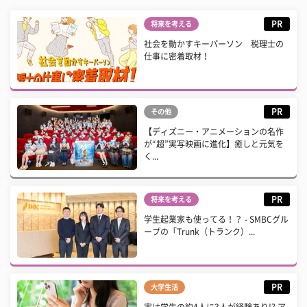
PR
将来を考える
社会を動かすキーパーソン 税理士の
仕事に密着取材！
PR
その他
【ディズニー・アニメーションの名作
が“超”実写映画に進化】癒しと元気を
く...
PR
将来を考える
学生起業家も使ってる！？ - SMBCグル
ープの「Trunk（トランク）...
PR
大学生活