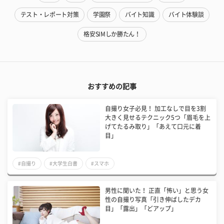
テスト・レポート対策
学園祭
バイト知識
バイト体験談
格安SIMしか勝たん！
おすすめの記事
自撮り女子必見！ 加工なしで目を3割
大きく見せるテクニック5つ「眉毛を上
げてたるみ取り」「あえて口元に着
目」
#自撮り
#大学生白書
#スマホ
男性に聞いた！ 正直「怖い」と思う女
性の自撮り写真「引き伸ばしたデカ
目」「露出」「どアップ」