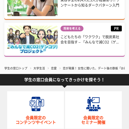
実は学生の約4人に3人が経験あり!? ア
ンケートから知るダークパターン入門
PR
将来を考える
こどもたちの「ワクワク」で脱炭素社
会を目指す – 「みんなで減CO2（ゲ...
学生の窓口トップ
大学生活
恋愛
恋が発展！ 女性に聞いた、デート後の鉄板「お礼
学生の窓口会員になってきっかけを探そう！
会員限定の
会員限定の
コンテンツやイベント
セミナー開催