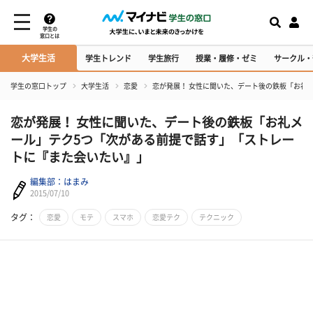
学生の
窓口とは
大学生活
学生トレンド
学生旅行
授業・履修・ゼミ
サークル・
学生の窓口トップ
大学生活
恋愛
恋が発展！ 女性に聞いた、デート後の鉄板「お礼
恋が発展！ 女性に聞いた、デート後の鉄板「お礼メ
ール」テク5つ「次がある前提で話す」「ストレー
トに『また会いたい』」
編集部：はまみ
2015/07/10
タグ：
恋愛
モテ
スマホ
恋愛テク
テクニック