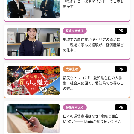
「技術」と「改革マインド」で日本を
動かす
PR
将来を考える
地域での農作業がキャリアの原点に
──現場で学んだ経験が、経済産業省
の仕事...
PR
大学生活
都民もトリコに⁉ 愛知県在住の大学
生・社会人に聞く、愛知県での暮らし
の魅...
PR
将来を考える
日本の通信市場はなぜ“複雑で面白
い”のか──IIJmioが切り拓いたMV...