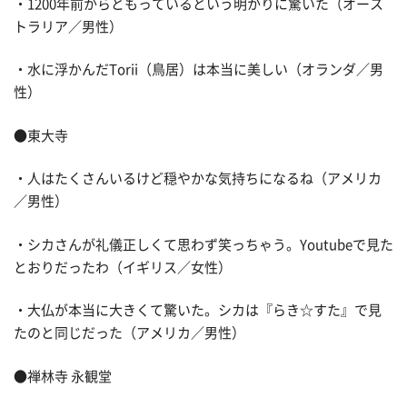
・1200年前からともっているという明かりに驚いた（オース
トラリア／男性）
・水に浮かんだTorii（鳥居）は本当に美しい（オランダ／男
性）
●東大寺
・人はたくさんいるけど穏やかな気持ちになるね（アメリカ
／男性）
・シカさんが礼儀正しくて思わず笑っちゃう。Youtubeで見た
とおりだったわ（イギリス／女性）
・大仏が本当に大きくて驚いた。シカは『らき☆すた』で見
たのと同じだった（アメリカ／男性）
●禅林寺 永観堂