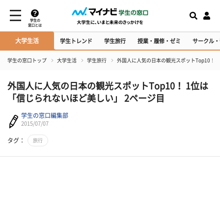
学生の
窓口とは
大学生活
学生トレンド
学生旅行
授業・履修・ゼミ
サークル・
学生の窓口トップ
大学生活
学生旅行
外国人に人気の日本の観光スポットTop10！
外国人に人気の日本の観光スポットTop10！ 1位は
「信じられないほど美しい」 2ページ目
学生の窓口編集部
2015/07/07
タグ：
旅行