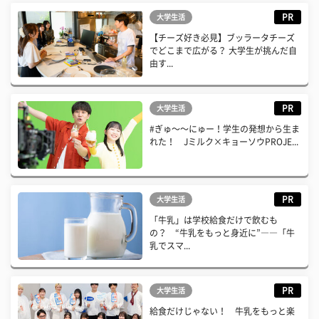
PR
大学生活
【チーズ好き必見】ブッラータチーズ
でどこまで広がる？ 大学生が挑んだ自
由す...
PR
大学生活
#ぎゅ〜〜にゅー！学生の発想から生ま
れた！ Jミルク×キョーソウPROJE...
PR
大学生活
「牛乳」は学校給食だけで飲むも
の？ “牛乳をもっと身近に”――「牛
乳でスマ...
PR
大学生活
給食だけじゃない！ 牛乳をもっと楽