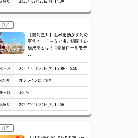
込締切
2026年08月31日(月) 14:00
終了
【商船三井】世界を動かす船の
裏側へ。チームで挑む機関士の
達成感とは？ #先輩ロールモデ
ル
催日時
2026年06月30日(火) 15:00〜15:50
催場所
オンラインにて実施
集人数
300名
込締切
2026年06月30日(火) 14:00
終了
【村田製作所】BtoBの魅力発