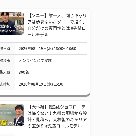
【ソニー】誰一人、同じキャリ
アは歩まない。ソニーで描く、
自分だけの専門性とは #先輩ロ
ールモデル
催日時
2026年08月19日(水) 16:00〜16:50
催場所
オンラインにて実施
集人数
300名
込締切
2026年08月19日(水) 15:00
【大林組】転勤&ジョブローテ
は怖くない！九州の現場から設
計・見積へ。大林組のキャリア
の広がり #先輩ロールモデル