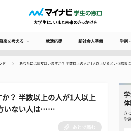
将来を考える
就活応援
新社会人準備
学割
ンド
あなたには親友はいますか？ 半数以上の人が1人以上いるという結果に
学
か？ 半数以上の人が1人以上
体
方いない人は……
き
学
あとで読む