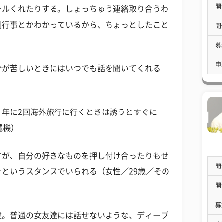
開
ールくれたりする。しょっちゅう連絡取り合うわ
例行事とかわかっているから、ちょっとしたこと
開
募
申
分が苦しいときにはいつでも話を聞いてくれる
、年に2回海外旅行に行くときは誘うとすぐに
電機）
すが、自分の好きなものを押し付け合ったりもせ
開
というスタンスでいられる（女性／29歳／その
開
募
達。普通の女友達には話せないような、ディープ