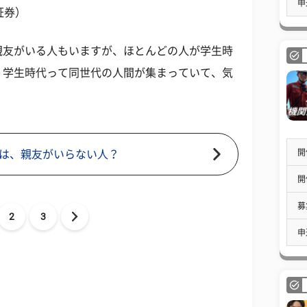
申
証券）
親友がいる人もいますが、ほとんどの人が学生時
、学生時代って同世代の人間が集まっていて、気
。
開
は、親友がいらない人？
開
募
2
3
申