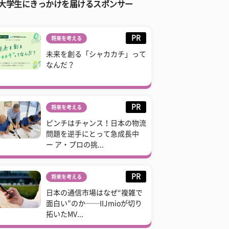
大学生にきっかけを届けるスポンサー
PR
将来を考える
未来を創る「シャカカチ」って
なんだ？
PR
将来を考える
ピンチはチャンス！日本の物流
問題を逆手にとって急成長中
ー ア・プロの挑...
PR
将来を考える
日本の通信市場はなぜ“複雑で
面白い”のか──IIJmioが切り
拓いたMV...