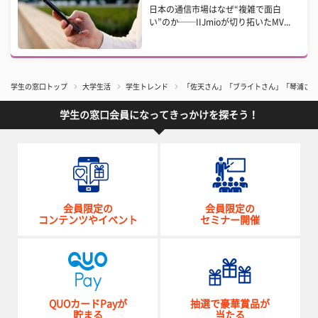
日本の通信市場はなぜ“複雑で面白
い”のか──IIJmioが切り拓いたMV...
学生の窓口トップ
大学生活
学生トレンド
「佐天さん」「ブライトさん」「琴浦さん
学生の窓口会員になってきっかけを探そう！
会員限定の
会員限定の
コンテンツやイベント
セミナー開催
QUOカードPayが
抽選で豪華賞品が
貯まる
当たる