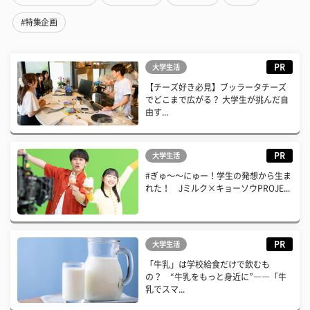
#特集企画
PR
大学生活
【チーズ好き必見】ブッラータチーズ
でどこまで広がる？ 大学生が挑んだ自
由す...
PR
大学生活
#ぎゅ〜〜にゅー！学生の発想から生ま
れた！ Jミルク×キョーソウPROJE...
PR
大学生活
「牛乳」は学校給食だけで飲むも
の？ “牛乳をもっと身近に”――「牛
乳でスマ...