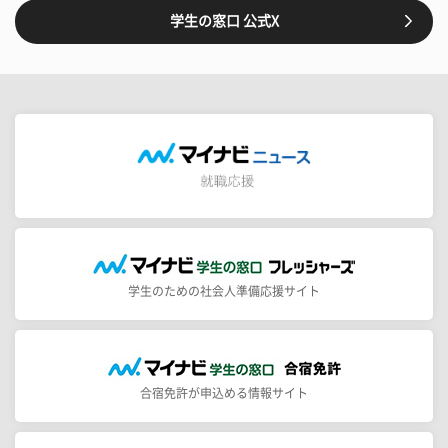
学生の窓口 公式X
学生のための社会人準備応援サイト
合宿免許が申込める情報サイト