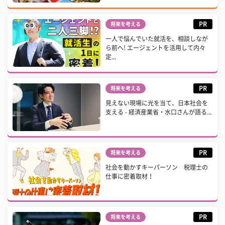
PR
将来を考える
一人で悩んでいた就活を、相談しなが
ら前へ! エージェントを活用して内々
定...
PR
将来を考える
見えない現場に光を当て、日本社会を
支える - 経済産業省・水口さんが語る...
PR
将来を考える
社会を動かすキーパーソン 税理士の
仕事に密着取材！
PR
将来を考える