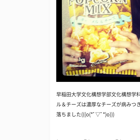
早稲田大学文化構想学部文化構想学科
ル＆チーズは濃厚なチーズが病みつ
落ちました(((o(*ﾟ▽ﾟ*)o)))