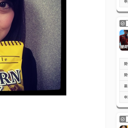
申
開
開
募
申