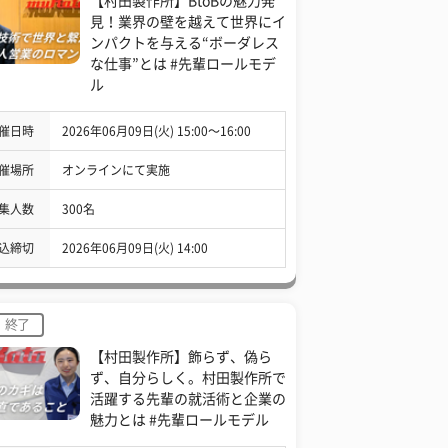
【村田製作所】BtoBの魅力発
見！業界の壁を越えて世界にイ
ンパクトを与える“ボーダレス
な仕事”とは #先輩ロールモデ
ル
催日時
2026年06月09日(火) 15:00〜16:00
催場所
オンラインにて実施
集人数
300名
込締切
2026年06月09日(火) 14:00
終了
【村田製作所】飾らず、偽ら
ず、自分らしく。村田製作所で
活躍する先輩の就活術と企業の
魅力とは #先輩ロールモデル