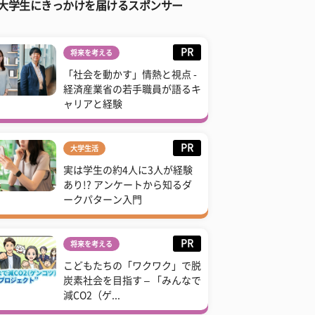
大学生にきっかけを届けるスポンサー
PR
将来を考える
「社会を動かす」情熱と視点 -
経済産業省の若手職員が語るキ
ャリアと経験
PR
大学生活
実は学生の約4人に3人が経験
あり!? アンケートから知るダ
ークパターン入門
PR
将来を考える
こどもたちの「ワクワク」で脱
炭素社会を目指す – 「みんなで
減CO2（ゲ...