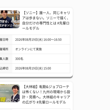
【ソニー】誰一人、同じキャリ
アは歩まない。ソニーで描く、
自分だけの専門性とは #先輩ロ
ールモデル
催日時
2026年08月19日(水) 16:00〜16:50
催場所
オンラインにて実施
集人数
300名
込締切
2026年08月19日(水) 15:00
【大林組】転勤&ジョブローテ
は怖くない！九州の現場から設
計・見積へ。大林組のキャリア
の広がり #先輩ロールモデル