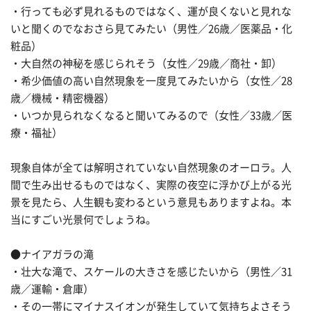
・行っても必ず見れるものではなく、運が良くないと見れな
いと聞くのでなおさら見てみたい（男性／26歳／医薬品・化
粧品）
・大自然の神秘を感じられそう（女性／29歳／商社・卸）
・希少価値の高い自然現象を一度見てみたいから（女性／28
歳／機械・精密機器）
・いつか見られなくなると聞いてみるので（女性／33歳／医
療・福祉）
現象自体が全ては解明されていない自然現象のオーロラ。人
間で生み出せるものではなく、実際の夜空に浮かび上がる光
景を見たら、人生観も変わるという意見もありますよね。本
当にすごい光景何でしょうね。
●ナイアガラの滝
・壮大な滝で、スケールの大きさを感じたいから（男性／31
歳／運輸・倉庫）
・その一帯にマイナスイオンが発生していて気持ちよさそう