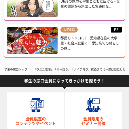
Oliveの魅力を学生とともに広げる - 企
業の課題から創出した実践的な...
PR
大学生活
都民もトリコに⁉ 愛知県在住の大学
生・社会人に聞く、愛知県での暮らし
の魅...
学生の窓口トップ
「ウユニ塩湖」「オーロラ」「ナイアガラ」死ぬまでに一度は目にしたい
学生の窓口会員になってきっかけを探そう！
会員限定の
会員限定の
コンテンツやイベント
セミナー開催