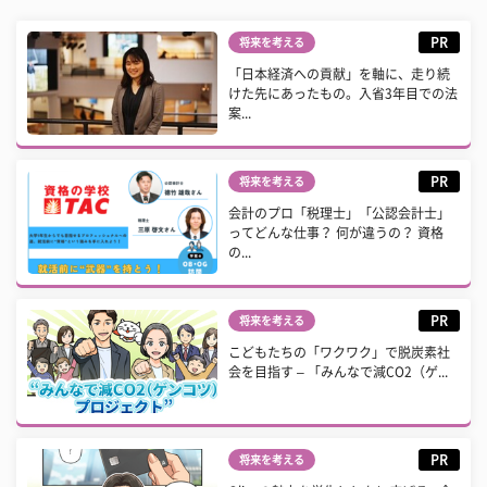
PR
将来を考える
「日本経済への貢献」を軸に、走り続
けた先にあったもの。入省3年目での法
案...
PR
将来を考える
会計のプロ「税理士」「公認会計士」
ってどんな仕事？ 何が違うの？ 資格
の...
PR
将来を考える
こどもたちの「ワクワク」で脱炭素社
会を目指す – 「みんなで減CO2（ゲ...
PR
将来を考える