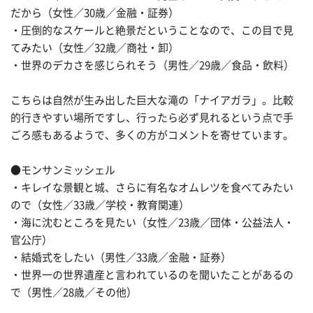
だから（女性／30歳／金融・証券）
・圧倒的なスケールと絶景だということなので、この目で見
てみたい（女性／32歳／商社・卸）
・世界のデカさを感じられそう（男性／29歳／食品・飲料）
こちらは自然が生み出した巨大な滝の「ナイアガラ」。比較
的行きやすい場所ですし、行ったら必ず見れるという点で手
ごろ感もあるようで、多くの方がコメントを寄せています。
●モンサンミッシェル
・キレイな景観と城、さらに有名なオムレツを食べてみたい
ので（女性／33歳／学校・教育関連）
・海に沈むところを見たい（女性／23歳／団体・公益法人・
官公庁）
・結婚式をしたい（男性／33歳／金融・証券）
・世界一の世界遺産と言われているのを聞いたことがあるの
で（男性／28歳／その他）