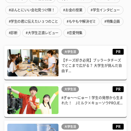
#ほんとにいい会社見つけ隊！
#お金の授業
#学生インタビュー
#学生の君に伝えたい３つのこと
#もやもや解決ゼミ
#特集企画
#診断
#大学生正直レビュー
#恋愛特集
PR
大学生活
【チーズ好き必見】ブッラータチーズ
でどこまで広がる？ 大学生が挑んだ自
由す...
PR
大学生活
#ぎゅ〜〜にゅー！学生の発想から生ま
れた！ Jミルク×キョーソウPROJE...
PR
大学生活