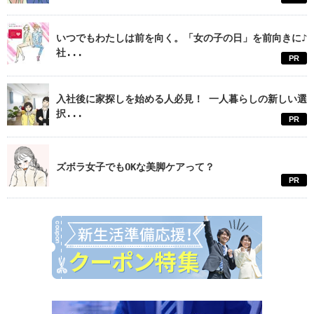
いつでもわたしは前を向く。「女の子の日」を前向きに♪
社...
PR
入社後に家探しを始める人必見！ 一人暮らしの新しい選
択...
PR
ズボラ女子でもOKな美脚ケアって？
PR