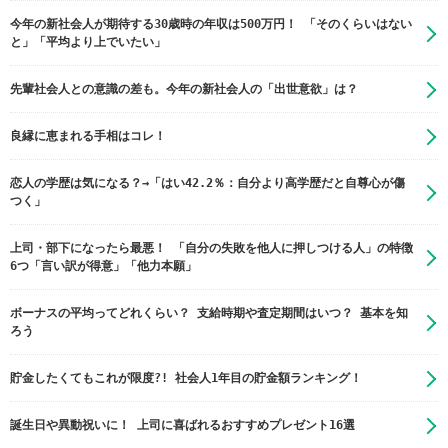
今年の新社会人が期待する30歳時の年収は500万円！ 「そのくらいはない
と」「平均より上でいたい」
先輩社会人との意識の差も。今年の新社会人の「出世意欲」は？
良縁に恵まれる手相はコレ！
恋人の学歴は気になる？→「はい42.2％：自分より高学歴だと自尊心が傷
つく」
上司・部下になったら最悪！ 「自分の失敗を他人に押しつける人」の特徴
6つ「言い訳が得意」「他力本願」
ボーナスの平均ってどれくらい？ 支給時期や査定期間はいつ？ 基本を知
ろう
貯金したくてもこれが限度?! 社会人1年目の貯金額ランキング！
誕生日や異動祝いに！ 上司に喜ばれるおすすめプレゼント16選