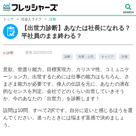
トップ
>
社会人ライフ
>
診断
【出世力診断】あなたは社長になれる？
平社員のまま終わる？
更新:2025/02/25
診断
診断
先輩・上司
キャリア
評価
意欲、世渡り能力、目標実現力、カリスマ性、コミュニケ
ーション力。出世するためには仕事の能力はもちろん、さ
まざま能力が必要です。偉人の伝説を元に、あなたの潜在
的なセンスを判定。会社でどのくらい出世していきそう
か、今のあなたの「出世力」を診断します！
設問は10問、すべて2択です。自分に近いと感じるほうを選
んでください。迷ったときには悩まず直感で決めましょ
う。