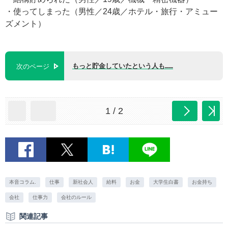
・使ってしまった（男性／24歳／ホテル・旅行・アミュー
ズメント）
もっと貯金していたという人も……
次のページ
1 / 2
本音コラム.
仕事
新社会人
給料
お金
大学生白書
お金持ち
会社
仕事力
会社のルール
関連記事