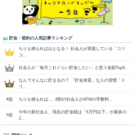
貯金・節約の人気記事ランキング
ちりも積もれば山となる！ 社会人が実践している「コツ
コ...
社会人が「毎月これぐらい貯金したい」と思う金額Top5...
なんでそんなに貯まるの？ 「貯金体質」な人の習慣「ド
リ...
4位
ちりも積もれば......8割の社会人がATMの手数料...
今年の新社会人、現在の貯金額は「5万円以下」が最多の
5位
2...