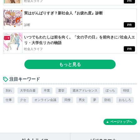
社会人ライフ
PR
実はがんばりすぎ？新社会人『お疲れ度』診断
診断
PR
いつでもわたしは前を向く。「女の子の日」を前向きに♪社会人エ
リ・大学生リカの物語
社会人ライフ
PR
もっと見る
注目キーワード
別れ
大学生白書
卒業
選挙
週末アドレセンス
ぼっち
特技
仕事
クセ
オンライン会議
同僚
男女
夢
防犯
おもしろ
ページトップへ