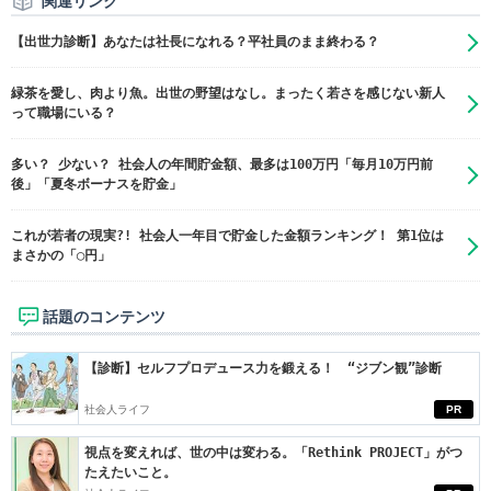
関連リンク
【出世力診断】あなたは社長になれる？平社員のまま終わる？
緑茶を愛し、肉より魚。出世の野望はなし。まったく若さを感じない新人
って職場にいる？
多い？ 少ない？ 社会人の年間貯金額、最多は100万円「毎月10万円前
後」「夏冬ボーナスを貯金」
これが若者の現実?! 社会人一年目で貯金した金額ランキング！ 第1位は
まさかの「◯円」
話題のコンテンツ
【診断】セルフプロデュース力を鍛える！ “ジブン観”診断
社会人ライフ
PR
視点を変えれば、世の中は変わる。「Rethink PROJECT」がつ
たえたいこと。