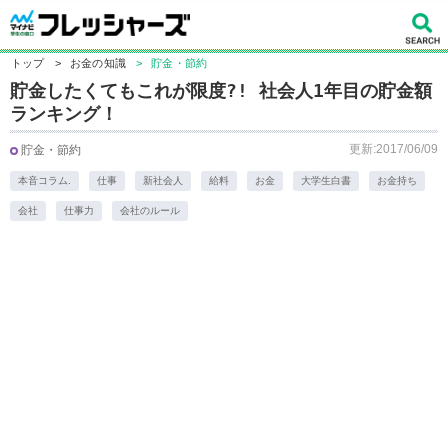
トップ
>
お金の知識
>
貯金・節約
貯金したくてもこれが限度?! 社会人1年目の貯金額
ランキング！
更新:2017/06/09
貯金・節約
本音コラム.
仕事
新社会人
給料
お金
大学生白書
お金持ち
会社
仕事力
会社のルール