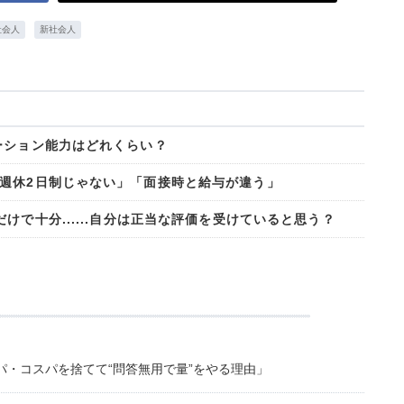
社会人
新社会人
ーション能力はどれくらい？
週休2日制じゃない」「面接時と給与が違う」
けで十分......自分は正当な評価を受けていると思う？
・コスパを捨てて“問答無用で量”をやる理由」