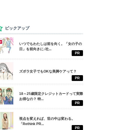
ピックアップ
いつでもわたしは前を向く。「女の子の
日」を前向きに♪社...
PR
ズボラ女子でもOKな美脚ケアって？
PR
18～25歳限定クレジットカードって実際
お得なの？ 特...
PR
視点を変えれば、世の中は変わる。
「Rethink PR...
PR