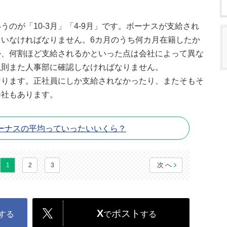
のが「10-3月」「4-9月」です。ボーナスが支給され
いなければなりません。6カ月のうち何カ月在籍したか
か、何割ほど支給されるかといった点は会社によって異な
規則また人事部に確認しなければなりません。
なります。正社員にしか支給されなかったり、またそもそ
会社もあります。
ーナスの平均っていったいいくら？
次へ
1
2
3
X
ポスト
する
で
する