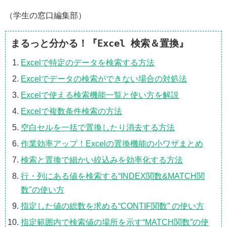
（学生の窓口編集部）
まるっと分かる！『Excel 検索＆置換』
Excelで特定のデータを検索する方法
Excelでデータの検索ができない場合の対処法
Excelで使える検索機能一覧と使い方を解説
Excelで複数条件検索の方法
空白セルを一括で置換したり消去する方法
作業効率アップ！Excelの置換機能の小ワザまとめ
検索と置換で細かい絞込みを効率化する方法
行・列にある値を検索する“INDEX関数&MATCH関
数"の使い方
指定した値の総数を求める“CONTIF関数” の使い方
指定範囲内で検索値の場所を示す“MATCH関数”の使