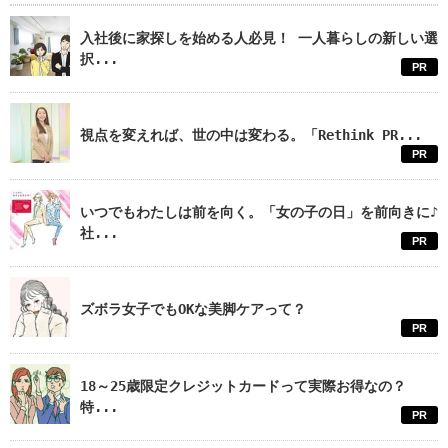
入社後に家探しを始める人必見！ 一人暮らしの新しい選
択...
PR
視点を変えれば、世の中は変わる。「Rethink PR...
PR
いつでもわたしは前を向く。「女の子の日」を前向きに♪
社...
PR
ズボラ女子でもOKな美脚ケアって？
PR
18～25歳限定クレジットカードって実際お得なの？
特...
PR