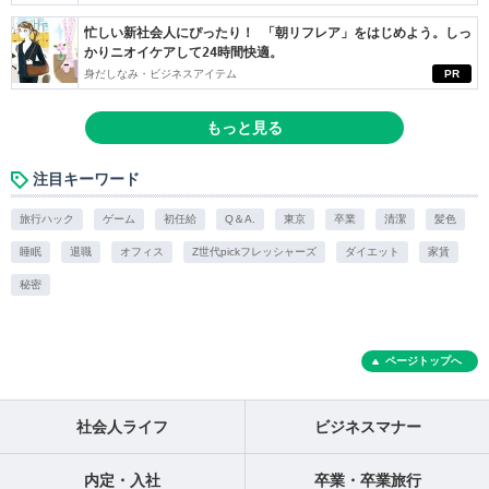
忙しい新社会人にぴったり！ 「朝リフレア」をはじめよう。しっ
かりニオイケアして24時間快適。
身だしなみ・ビジネスアイテム
PR
もっと見る
注目キーワード
旅行ハック
ゲーム
初任給
Q＆A.
東京
卒業
清潔
髪色
睡眠
退職
オフィス
Z世代pickフレッシャーズ
ダイエット
家賃
秘密
ページトップへ
社会人ライフ
ビジネスマナー
内定・入社
卒業・卒業旅行