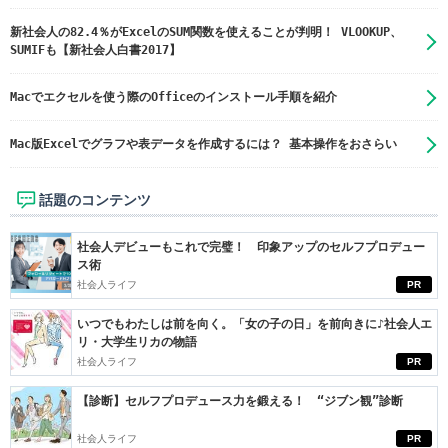
新社会人の82.4％がExcelのSUM関数を使えることが判明！ VLOOKUP、
SUMIFも【新社会人白書2017】
Macでエクセルを使う際のOfficeのインストール手順を紹介
Mac版Excelでグラフや表データを作成するには？ 基本操作をおさらい
話題のコンテンツ
社会人デビューもこれで完璧！ 印象アップのセルフプロデュー
ス術
社会人ライフ
PR
いつでもわたしは前を向く。「女の子の日」を前向きに♪社会人エ
リ・大学生リカの物語
社会人ライフ
PR
【診断】セルフプロデュース力を鍛える！ “ジブン観”診断
社会人ライフ
PR