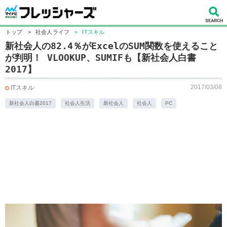
トップ
>
社会人ライフ
>
ITスキル
新社会人の82.4％がExcelのSUM関数を使えること
が判明！ VLOOKUP、SUMIFも【新社会人白書
2017】
2017/03/08
ITスキル
新社会人白書2017
社会人生活
新社会人
社会人
PC