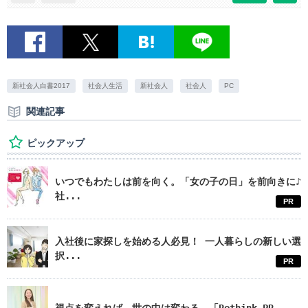
新社会人白書2017
社会人生活
新社会人
社会人
PC
関連記事
ピックアップ
いつでもわたしは前を向く。「女の子の日」を前向きに♪
社...
PR
入社後に家探しを始める人必見！ 一人暮らしの新しい選
択...
PR