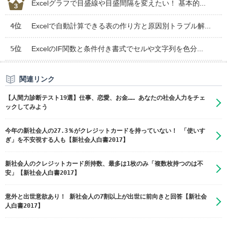
Excelグラフで目盛線や目盛間隔を変えたい！ 基本的...
4位
Excelで自動計算できる表の作り方と原因別トラブル解...
5位
ExcelのIF関数と条件付き書式でセルや文字列を色分...
関連リンク
【人間力診断テスト19選】仕事、恋愛、お金…… あなたの社会人力をチェ
ックしてみよう
今年の新社会人の27.3％がクレジットカードを持っていない！ 「使いす
ぎ」を不安視する人も【新社会人白書2017】
新社会人のクレジットカード所持数、最多は1枚のみ「複数枚持つのは不
安」【新社会人白書2017】
意外と出世意欲あり！ 新社会人の7割以上が出世に前向きと回答【新社会
人白書2017】