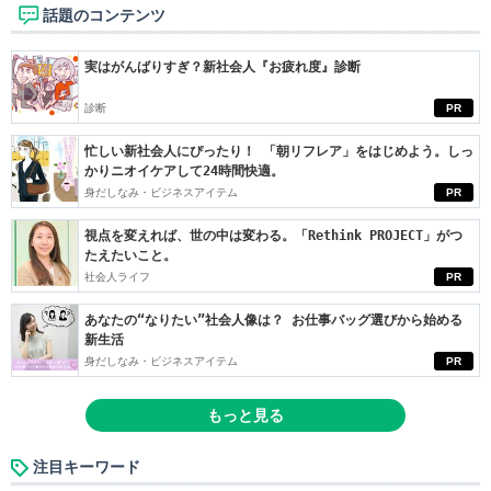
話題のコンテンツ
実はがんばりすぎ？新社会人『お疲れ度』診断
診断
PR
忙しい新社会人にぴったり！ 「朝リフレア」をはじめよう。しっ
かりニオイケアして24時間快適。
身だしなみ・ビジネスアイテム
PR
視点を変えれば、世の中は変わる。「Rethink PROJECT」がつ
たえたいこと。
社会人ライフ
PR
あなたの“なりたい”社会人像は？ お仕事バッグ選びから始める
新生活
身だしなみ・ビジネスアイテム
PR
もっと見る
注目キーワード