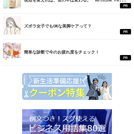
視点を変えれば、世の中は変わる。「Rethink PR...
PR
ズボラ女子でもOKな美脚ケアって？
PR
簡単な診断で今のお疲れ度をチェック！
PR