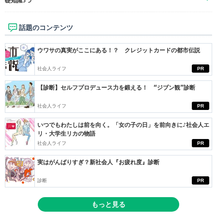
礎知識5つ
話題のコンテンツ
ウワサの真実がここにある！？ クレジットカードの都市伝説
社会人ライフ
PR
【診断】セルフプロデュース力を鍛える！ “ジブン観”診断
社会人ライフ
PR
いつでもわたしは前を向く。「女の子の日」を前向きに♪社会人エ
リ・大学生リカの物語
社会人ライフ
PR
実はがんばりすぎ？新社会人『お疲れ度』診断
診断
PR
もっと見る