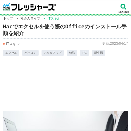
トップ
>
社会人ライフ
>
ITスキル
Macでエクセルを使う際のOfficeのインストール手
順を紹介
更新:2023/04/17
ITスキル
エクセル
パソコン
スキルアップ
勉強
PC
新生活