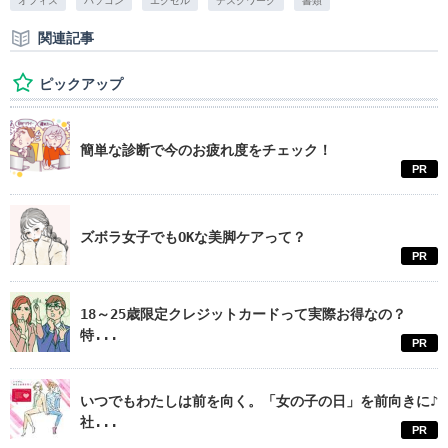
オフィス
パソコン
エクセル
デスクワーク
書類
関連記事
ピックアップ
簡単な診断で今のお疲れ度をチェック！
PR
ズボラ女子でもOKな美脚ケアって？
PR
18～25歳限定クレジットカードって実際お得なの？
特...
PR
いつでもわたしは前を向く。「女の子の日」を前向きに♪
社...
PR