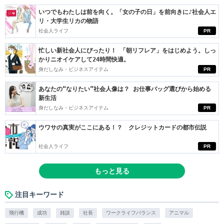
いつでもわたしは前を向く。「女の子の日」を前向きに♪社会人エ
リ・大学生リカの物語
社会人ライフ
PR
忙しい新社会人にぴったり！ 「朝リフレア」をはじめよう。しっ
かりニオイケアして24時間快適。
身だしなみ・ビジネスアイテム
PR
あなたの“なりたい”社会人像は？ お仕事バッグ選びから始める
新生活
身だしなみ・ビジネスアイテム
PR
ウワサの真実がここにある！？ クレジットカードの都市伝説
社会人ライフ
PR
もっと見る
注目キーワード
飛行機
成功
雑談
社長
ワークライフバランス
アニマル