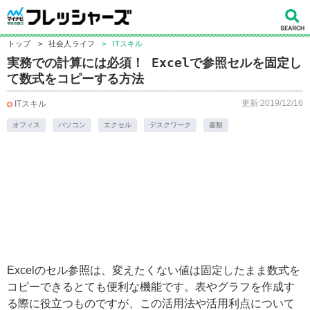
トップ
>
社会人ライフ
>
ITスキル
実務での計算には必須！ Excelで参照セルを固定し
て数式をコピーする方法
更新:2019/12/16
ITスキル
オフィス
パソコン
エクセル
デスクワーク
書類
Excelのセル参照は、変えたくない値は固定したまま数式を
コピーできるとても便利な機能です。表やグラフを作成す
る際に役立つものですが、この活用法や活用利点について