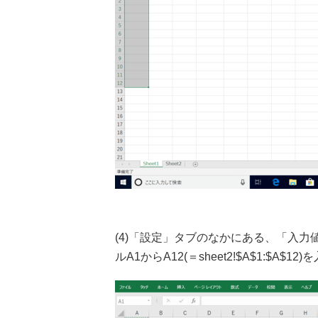
(4)「設定」タブのなかにある、「入力
ルA1からA12(＝sheet2!$A$1:$A$12