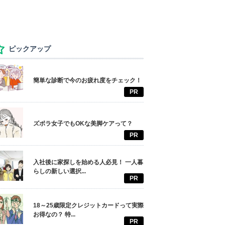
ピックアップ
簡単な診断で今のお疲れ度をチェック！
PR
ズボラ女子でもOKな美脚ケアって？
PR
入社後に家探しを始める人必見！ 一人暮
らしの新しい選択...
PR
18～25歳限定クレジットカードって実際
お得なの？ 特...
PR