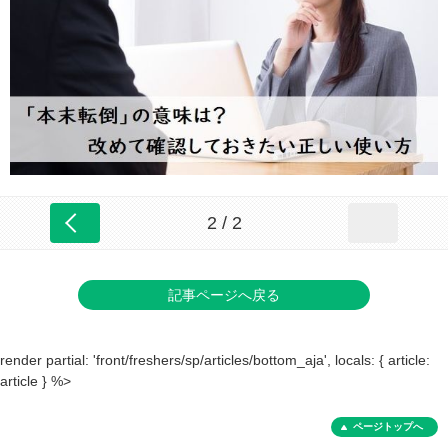
2 / 2
記事ページへ戻る
render partial: 'front/freshers/sp/articles/bottom_aja', locals: { article:
article } %>
ページトップへ