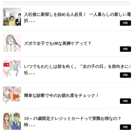
入社後に家探しを始める人必見！ 一人暮らしの新しい選
択...
PR
ズボラ女子でもOKな美脚ケアって？
PR
いつでもわたしは前を向く。「女の子の日」を前向きに♪
社...
PR
簡単な診断で今のお疲れ度をチェック！
PR
18～25歳限定クレジットカードって実際お得なの？
特...
PR