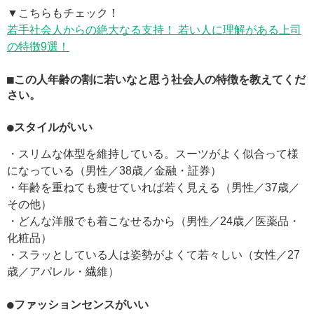
▼こちらもチェック！
若手社会人からの絶大なる支持！ 若い人に理解がある上司
の特徴9選！
■この人年齢の割に若いなと思う社会人の特徴を教えてくだ
さい。
●スタイルがいい
・スリムな体型を維持している。スーツがよく似合って様
になっている（男性／38歳／金融・証券）
・年齢を重ねても痩せていれば若く見える（男性／37歳／
その他）
・どんな洋服でも着こなせるから（男性／24歳／医薬品・
化粧品）
・スラッとしている人は姿勢がよくて若々しい（女性／27
歳／アパレル・繊維）
●ファッションセンスがいい