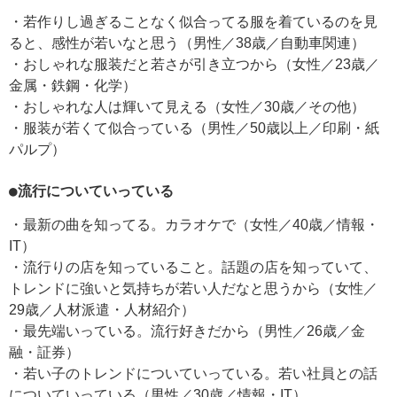
・若作りし過ぎることなく似合ってる服を着ているのを見
ると、感性が若いなと思う（男性／38歳／自動車関連）
・おしゃれな服装だと若さが引き立つから（女性／23歳／
金属・鉄鋼・化学）
・おしゃれな人は輝いて見える（女性／30歳／その他）
・服装が若くて似合っている（男性／50歳以上／印刷・紙
パルプ）
●流行についていっている
・最新の曲を知ってる。カラオケで（女性／40歳／情報・
IT）
・流行りの店を知っていること。話題の店を知っていて、
トレンドに強いと気持ちが若い人だなと思うから（女性／
29歳／人材派遣・人材紹介）
・最先端いっている。流行好きだから（男性／26歳／金
融・証券）
・若い子のトレンドについていっている。若い社員との話
についていっている（男性／30歳／情報・IT）