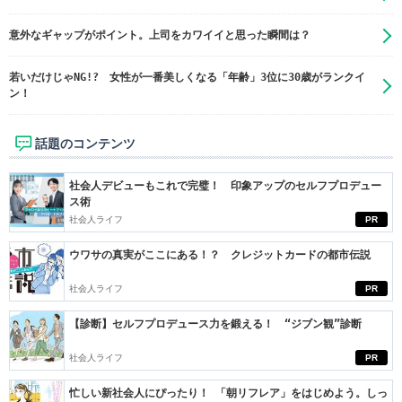
意外なギャップがポイント。上司をカワイイと思った瞬間は？
若いだけじゃNG!? 女性が一番美しくなる「年齢」3位に30歳がランクイ
ン！
話題のコンテンツ
社会人デビューもこれで完璧！ 印象アップのセルフプロデュー
ス術
社会人ライフ
PR
ウワサの真実がここにある！？ クレジットカードの都市伝説
社会人ライフ
PR
【診断】セルフプロデュース力を鍛える！ “ジブン観”診断
社会人ライフ
PR
忙しい新社会人にぴったり！ 「朝リフレア」をはじめよう。しっ