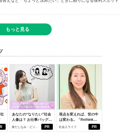
着替えなど「ちょっと涼みたい」ときに頼りになる便利スポット
もっと見る
ツ
新社
あなたの“なりたい”社会
視点を変えれば、世の中
断
人像は？ お仕事バッグ選
は変わる。「Rethink
びから始める新生活
PROJECT」がつたえた
R
PR
PR
身だしなみ・ビジネ
社会人ライフ
いこと。
スアイテム