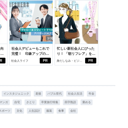
を向
社会人デビューもこれで
忙しい新社会人にぴった
を前
完璧！ 印象アップのセ
り！ 「朝リフレア」をは
大
ルフプロデュース術
じめよう。しっかりニオ
R
PR
PR
社会人ライフ
身だしなみ・ビジネ
イケアして24時間快適。
スアイテム
インスタジェニック
老後
バブル世代
社会人生活
年金
マンガ
自宅
さとり
卒業旅行特集
四字熟語
褒める
スポーツ
文化
人生設計
服装
食事
会社