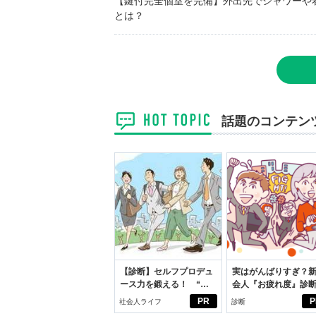
【鍵付完全個室を完備】外出先でシャワーや
とは？
話題のコンテン
【診断】セルフプロデュ
実はがんばりすぎ？
ース力を鍛える！ “ジ
会人『お疲れ度』診
ブン観”診断
PR
P
社会人ライフ
診断