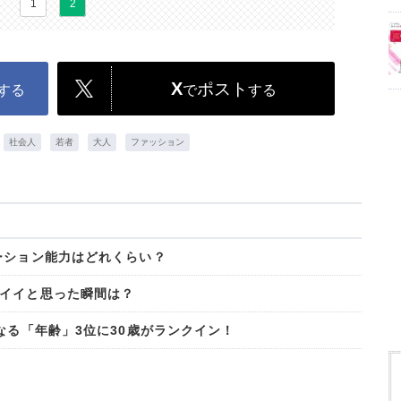
1
2
X
ポスト
する
で
する
社会人
若者
大人
ファッション
ーション能力はどれくらい？
イイと思った瞬間は？
なる「年齢」3位に30歳がランクイン！