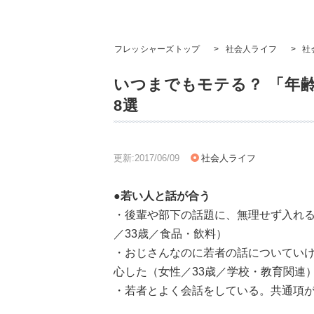
フレッシャーズトップ
>
社会人ライフ
>
社
いつまでもモテる？ 「年
8選
更新:2017/06/09
社会人ライフ
●若い人と話が合う
・後輩や部下の話題に、無理せず入れ
／33歳／食品・飲料）
・おじさんなのに若者の話についてい
心した（女性／33歳／学校・教育関連
・若者とよく会話をしている。共通項が