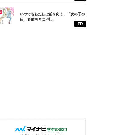
いつでもわたしは前を向く。「女の子の
日」を前向きに♪社...
PR