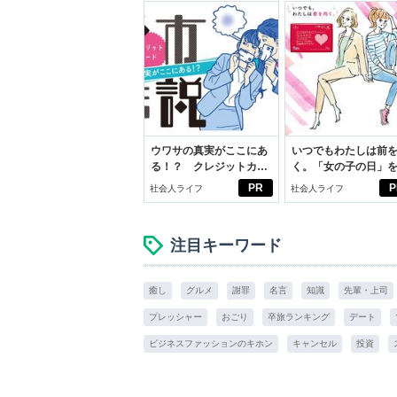
ウワサの真実がここにあ
いつでもわたしは前
る！？ クレジットカー
く。「女の子の日」
ドの都市伝説
向きに♪社会人エリ・
PR
P
社会人ライフ
社会人ライフ
学生リカの物語
注目キーワード
癒し
グルメ
謝罪
名言
知識
先輩・上司
プレッシャー
おごり
卒旅ランキング
デート
ビジネスファッションのキホン
キャンセル
投資