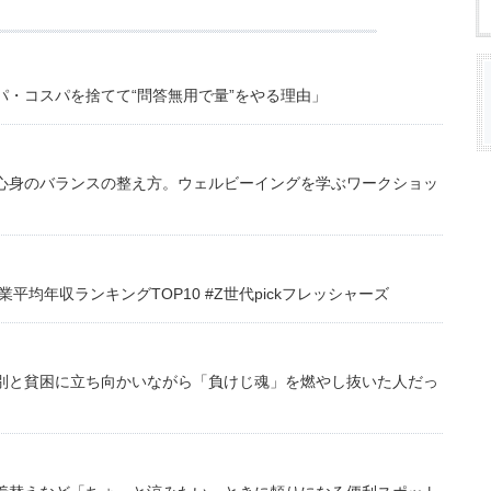
・コスパを捨てて“問答無用で量”をやる理由」
心身のバランスの整え方。ウェルビーイングを学ぶワークショッ
均年収ランキングTOP10 #Z世代pickフレッシャーズ
別と貧困に立ち向かいながら「負けじ魂」を燃やし抜いた人だっ