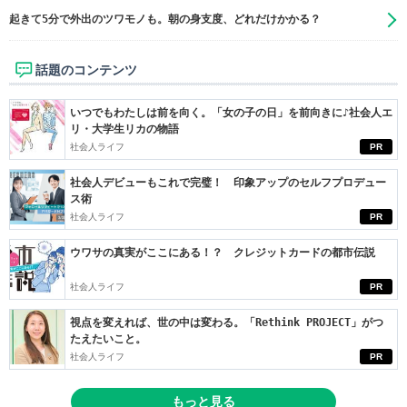
起きて5分で外出のツワモノも。朝の身支度、どれだけかかる？
話題のコンテンツ
いつでもわたしは前を向く。「女の子の日」を前向きに♪社会人エ
リ・大学生リカの物語
社会人ライフ
PR
社会人デビューもこれで完璧！ 印象アップのセルフプロデュー
ス術
社会人ライフ
PR
ウワサの真実がここにある！？ クレジットカードの都市伝説
社会人ライフ
PR
視点を変えれば、世の中は変わる。「Rethink PROJECT」がつ
たえたいこと。
社会人ライフ
PR
もっと見る