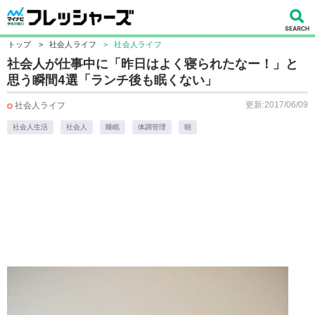
トップ
>
社会人ライフ
>
社会人ライフ
社会人が仕事中に「昨日はよく寝られたなー！」と
思う瞬間4選「ランチ後も眠くない」
更新:2017/06/09
社会人ライフ
社会人生活
社会人
睡眠
体調管理
朝