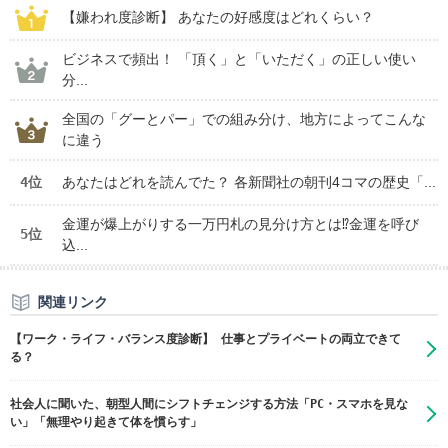
【嫌われ度診断】 あなたの好感度はどれくらい？
ビジネスで頻出！ 「頂く」と「いただく」の正しい使い
分...
全国の「グーとパー」での組み分け、地方によってこんな
に違う
4位
あなたはどれを読んでた？ 各新聞社の朝刊4コマの歴史「...
金運が爆上がりする一万円札の見分け方とは⁉金運を呼び
5位
込...
関連リンク
【ワーク・ライフ・バランス度診断】 仕事とプライベートの両立できて
る？
社会人に聞いた、朝型人間にシフトチェンジする方法「PC・スマホを見な
い」「無理やり起きて体を慣らす」