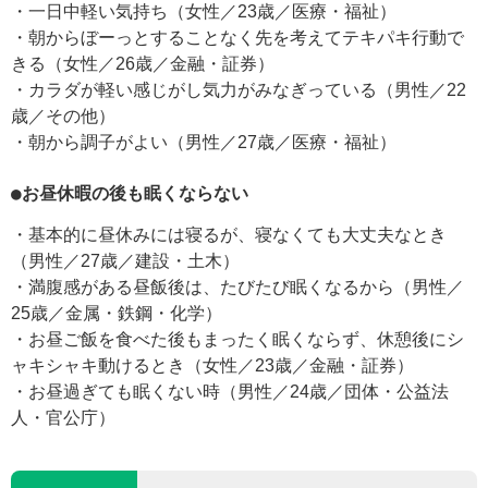
・一日中軽い気持ち（女性／23歳／医療・福祉）
・朝からぼーっとすることなく先を考えてテキパキ行動で
きる（女性／26歳／金融・証券）
・カラダが軽い感じがし気力がみなぎっている（男性／22
歳／その他）
・朝から調子がよい（男性／27歳／医療・福祉）
●お昼休暇の後も眠くならない
・基本的に昼休みには寝るが、寝なくても大丈夫なとき
（男性／27歳／建設・土木）
・満腹感がある昼飯後は、たびたび眠くなるから（男性／
25歳／金属・鉄鋼・化学）
・お昼ご飯を食べた後もまったく眠くならず、休憩後にシ
ャキシャキ動けるとき（女性／23歳／金融・証券）
・お昼過ぎても眠くない時（男性／24歳／団体・公益法
人・官公庁）