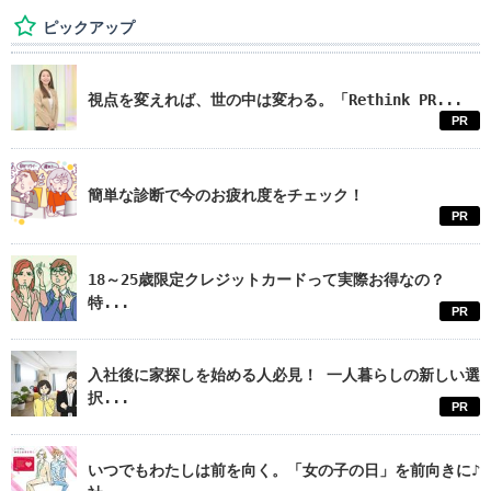
ピックアップ
視点を変えれば、世の中は変わる。「Rethink PR...
PR
簡単な診断で今のお疲れ度をチェック！
PR
18～25歳限定クレジットカードって実際お得なの？
特...
PR
入社後に家探しを始める人必見！ 一人暮らしの新しい選
択...
PR
いつでもわたしは前を向く。「女の子の日」を前向きに♪