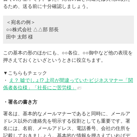
るため、送る前に十分確認しましょう。
＜宛名の例＞
○○株式会社 △△部 部長
田中 太郎 様
この基本の形のほかにも、○○各位、○○御中など他の表現を
押さえておくといざというときに役立ちます。
▼こちらもチェック
・
え？ 嘘でしょ!? 上司が間違っていたビジネスマナー「関
係者各位様」「社長にご苦労様」
・署名の書き方
署名は、基本的なメールマナーであると同時に、メールア
ドレス以外の連絡先を明示する役割としても重要です。署
名には、名前、メールアドレス、電話番号、会社の住所を
記載しておきましょう。基本的な情報を押さえていればデ