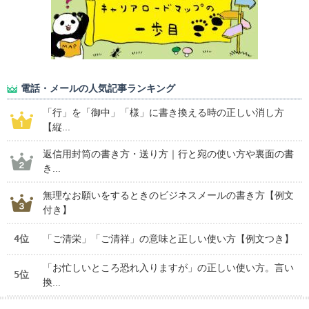
電話・メールの人気記事ランキング
「行」を「御中」「様」に書き換える時の正しい消し方
【縦...
返信用封筒の書き方・送り方｜行と宛の使い方や裏面の書
き...
無理なお願いをするときのビジネスメールの書き方【例文
付き】
4位
「ご清栄」「ご清祥」の意味と正しい使い方【例文つき】
「お忙しいところ恐れ入りますが」の正しい使い方。言い
5位
換...