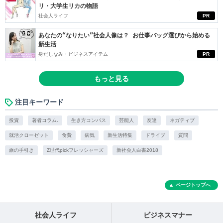
リ・大学生リカの物語
社会人ライフ
PR
あなたの“なりたい”社会人像は？ お仕事バッグ選びから始める
新生活
身だしなみ・ビジネスアイテム
PR
もっと見る
注目キーワード
投資
著者コラム.
生き方コンパス
芸能人
友達
ネガティブ
就活クローゼット
食費
病気
新生活特集
ドライブ
質問
旅の手引き
Z世代pickフレッシャーズ
新社会人白書2018
ページトップへ
社会人ライフ
ビジネスマナー