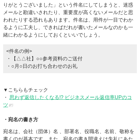
りがとうございました」という件名にしてしまうと、迷惑
メールと勘違いされたり、重要度が高くないメールだと思
われたりする恐れもあります。件名は、用件が一目でわか
るように工夫し、できればだれが書いたメールなのかも一
緒にわかるようにしておくといいでしょう。
<件名の例>
・【△△社】○○参考資料のご送付
・○月○日のお打ち合わせのお礼
▼こちらもチェック
・
思わず返信したくなる!? ビジネスメール返信率UPのコ
ツ
・宛名の書き方
宛名は、会社（団体）名 、部署名、役職名、名前、敬称を
書くのが基本です。また、宛名の書き間違えは失礼にあた