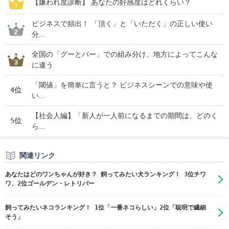
【嫌われ度診断】 あなたの好感度はどれくらい？
ビジネスで頻出！ 「頂く」と「いただく」の正しい使い
分...
全国の「グーとパー」での組み分け、地方によってこんな
に違う
「閾値」を簡単に言うと？ ビジネスシーンでの意味や使
4位
い...
【社会人編】「新人が一人前になるまでの期間は、どのく
5位
ら...
関連リンク
あなたはどのワンちゃんが好き？ 飼ってみたい犬ランキング！ 3位チワ
ワ、2位ゴールデン・レトリバー
飼ってみたいネコランキング！ 1位「一番ネコらしい」2位「聡明で繊細
そう」