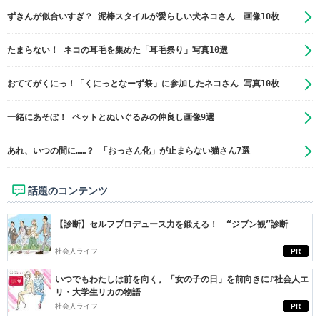
ずきんが似合いすぎ？ 泥棒スタイルが愛らしい犬ネコさん 画像10枚
たまらない！ ネコの耳毛を集めた「耳毛祭り」写真10選
おててがくにっ！「くにっとなーず祭」に参加したネコさん 写真10枚
一緒にあそぼ！ ペットとぬいぐるみの仲良し画像9選
あれ、いつの間に……？ 「おっさん化」が止まらない猫さん7選
話題のコンテンツ
【診断】セルフプロデュース力を鍛える！ “ジブン観”診断
社会人ライフ
PR
いつでもわたしは前を向く。「女の子の日」を前向きに♪社会人エ
リ・大学生リカの物語
社会人ライフ
PR