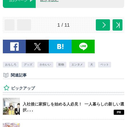
次のページ
1 / 11
おもしろ
グッズ
かわいい
動物
エンタメ
犬
ペット
関連記事
ピックアップ
入社後に家探しを始める人必見！ 一人暮らしの新しい選
択...
PR