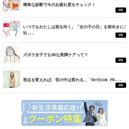
簡単な診断で今のお疲れ度をチェック！
PR
いつでもわたしは前を向く。「女の子の日」を前向きに♪
社...
PR
ズボラ女子でもOKな美脚ケアって？
PR
視点を変えれば、世の中は変わる。「Rethink PR...
PR