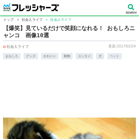
トップ
>
社会人ライフ
>
社会人ライフ
【爆笑】見ているだけで笑顔になれる！ おもしろニ
ャンコ 画像10選
更新:2017/02/24
社会人ライフ
おもしろ
グッズ
かわいい
動物
エンタメ
犬
ペット