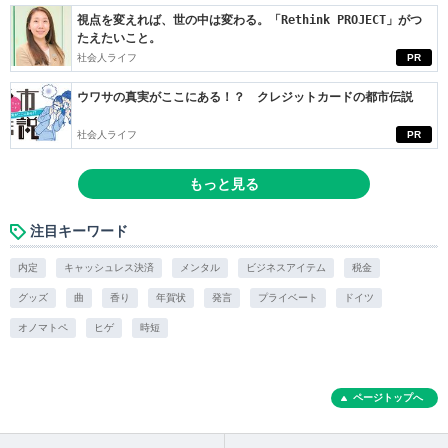
視点を変えれば、世の中は変わる。「Rethink PROJECT」がつ
たえたいこと。
社会人ライフ
PR
ウワサの真実がここにある！？ クレジットカードの都市伝説
社会人ライフ
PR
もっと見る
注目キーワード
内定
キャッシュレス決済
メンタル
ビジネスアイテム
税金
グッズ
曲
香り
年賀状
発言
プライベート
ドイツ
オノマトペ
ヒゲ
時短
ページトップへ