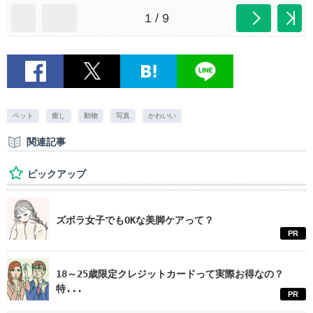
1 / 9
ペット
癒し
動物
写真
かわいい
関連記事
ピックアップ
ズボラ女子でもOKな美脚ケアって？
PR
18～25歳限定クレジットカードって実際お得なの？
特...
PR