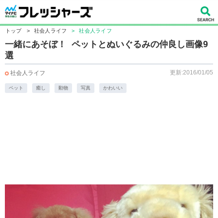
トップ
>
社会人ライフ
>
社会人ライフ
一緒にあそぼ！ ペットとぬいぐるみの仲良し画像9
選
更新:2016/01/05
社会人ライフ
ペット
癒し
動物
写真
かわいい