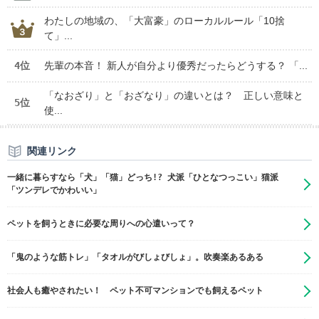
わたしの地域の、「大富豪」のローカルルール「10捨
て」...
4位
先輩の本音！ 新人が自分より優秀だったらどうする？ 「...
「なおざり」と「おざなり」の違いとは？ 正しい意味と
5位
使...
関連リンク
一緒に暮らすなら「犬」「猫」どっち!? 犬派「ひとなつっこい」猫派
「ツンデレでかわいい」
ペットを飼うときに必要な周りへの心遣いって？
「鬼のような筋トレ」「タオルがびしょびしょ」。吹奏楽あるある
社会人も癒やされたい！ ペット不可マンションでも飼えるペット