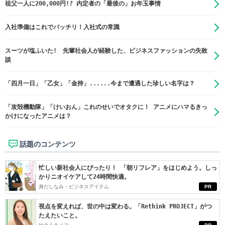
祖父一人に200,000円!? 内定者の「最後の」お年玉事情
入社準備はこれでバッチリ！入社式の常識
スーツが塩ふいた! 先輩社会人が経験した、ビジネスファッションの失敗
談
「四月一日」「乙女」「金持」......今まで遭遇した珍しい名字は？
「攻殻機動隊」「けいおん」これのせいでオタクに！ アニメにハマるきっ
かけになったアニメは？
話題のコンテンツ
忙しい新社会人にぴったり！ 「朝リフレア」をはじめよう。しっ
かりニオイケアして24時間快適。
身だしなみ・ビジネスアイテム
PR
視点を変えれば、世の中は変わる。「Rethink PROJECT」がつ
たえたいこと。