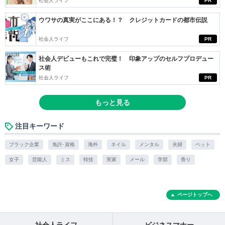
社会人ライフ
PR
ウワサの真実がここにある！？ クレジットカードの都市伝説
社会人ライフ
PR
社会人デビューもこれで完璧！ 印象アップのセルフプロデュー
ス術
社会人ライフ
PR
もっと見る
注目キーワード
ブラック企業
免許･資格
海外
ネイル
メンタル
夫婦
ペット
女子
芸能人
ミス
特技
実家
メール
学部
香り
ページトップへ
社会人ライフ
ビジネスマナー