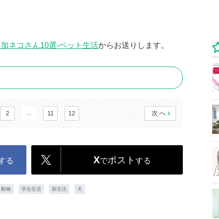
加ネコさん10選-ペット生活
からお送りします。
…
次へ
2
11
12
X
ポスト
する
で
する
動物
学生生活
新生活
犬