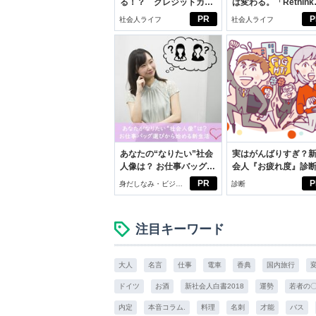
る！？ クレジットカー
は変わる。「Rethink
ドの都市伝説
PROJECT」がつた
PR
P
社会人ライフ
社会人ライフ
いこと。
あなたの“なりたい”社会
実はがんばりすぎ？
人像は？ お仕事バッグ選
会人『お疲れ度』診
びから始める新生活
PR
P
身だしなみ・ビジネ
診断
スアイテム
注目キーワード
大人
名言
仕事
電車
香典
国内旅行
ドイツ
お酒
新社会人白書2018
運勢
若者の
内定
本音コラム.
料理
名刺
才能
バス