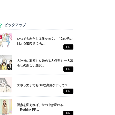
ピックアップ
いつでもわたしは前を向く。「女の子の
日」を前向きに♪社...
PR
入社後に家探しを始める人必見！ 一人暮
らしの新しい選択...
PR
ズボラ女子でもOKな美脚ケアって？
PR
視点を変えれば、世の中は変わる。
「Rethink PR...
PR