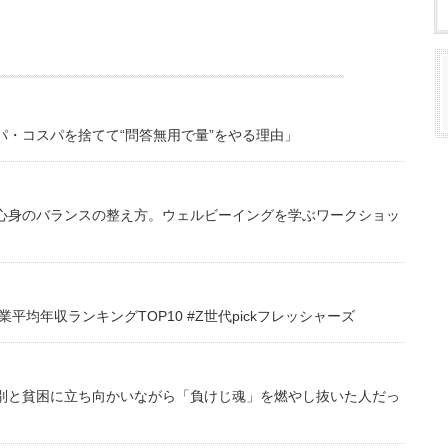
・コスパを捨てて“問答無用で量”をやる理由」
心身のバランスの整え方。ウェルビーイングを学ぶワークショッ
均年収ランキングTOP10 #Z世代pickフレッシャーズ
別と貧困に立ち向かいながら「負けじ魂」を燃やし抜いた人だっ