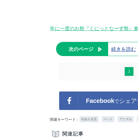
年に一度のお祭『くにっとなーず祭』参
次のページ
続きを読む
1
Facebook
シェア
で
関連キーワード：
社会人生活
ペット
アニマル
関連記事