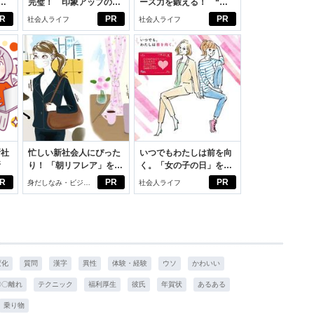
完璧！ 印象アップのセ
ース力を鍛える！ “ジ
えた
ルフプロデュース術
ブン観”診断
R
PR
PR
社会人ライフ
社会人ライフ
新社
忙しい新社会人にぴった
いつでもわたしは前を向
断
り！ 「朝リフレア」をは
く。「女の子の日」を前
じめよう。しっかりニオ
向きに♪社会人エリ・大
R
PR
PR
身だしなみ・ビジネ
社会人ライフ
イケアして24時間快適。
学生リカの物語
スアイテム
変化
質問
漢字
異性
体験・経験
ウソ
かわいい
〇〇離れ
テクニック
福利厚生
彼氏
年賀状
あるある
乗り物