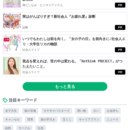
身だしなみ・ビジネスアイテム
PR
実はがんばりすぎ？新社会人『お疲れ度』診断
診断
PR
いつでもわたしは前を向く。「女の子の日」を前向きに♪社会人エ
リ・大学生リカの物語
社会人ライフ
PR
視点を変えれば、世の中は変わる。「Rethink PROJECT」がつ
たえたいこと。
社会人ライフ
PR
もっと見る
注目キーワード
女子大生
旅の宝物
モヤモヤバスターズ
買い物
占い
お金持ち
キャンセル
理系
旅の手引き
宝くじ
キャリアプラン
ニュース
給料
サークル
社長