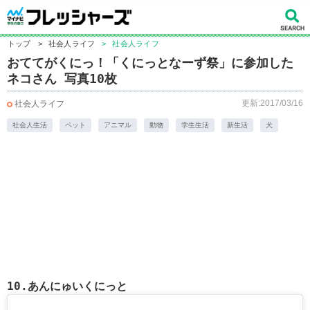
トップ
>
社会人ライフ
>
社会人ライフ
おててがくにっ！「くにっとなーず祭」に参加した
ネコさん 写真10枚
更新:2017/03/16
社会人ライフ
社会人生活
ペット
アニマル
動物
学生生活
新生活
犬
10.あんにゅいくにっと