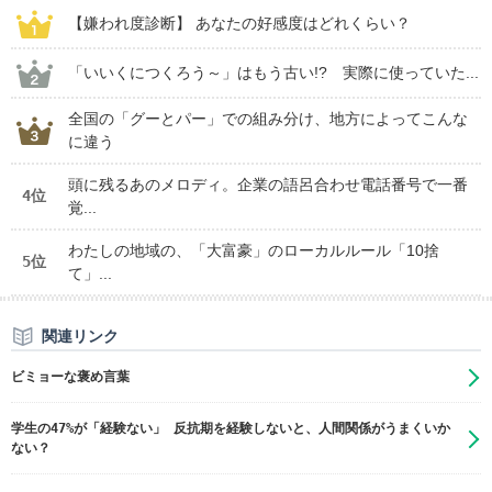
【嫌われ度診断】 あなたの好感度はどれくらい？
「いいくにつくろう～」はもう古い!? 実際に使っていた...
全国の「グーとパー」での組み分け、地方によってこんな
に違う
頭に残るあのメロディ。企業の語呂合わせ電話番号で一番
4位
覚...
わたしの地域の、「大富豪」のローカルルール「10捨
5位
て」...
関連リンク
ビミョーな褒め言葉
学生の47%が「経験ない」 反抗期を経験しないと、人間関係がうまくいか
ない？