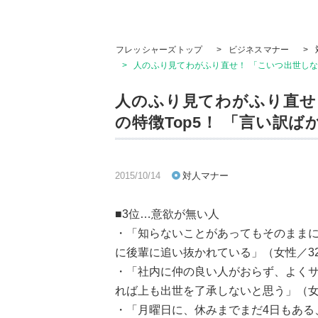
フレッシャーズトップ
>
ビジネスマナー
>
>
人のふり見てわがふり直せ！ 「こいつ出世しな
人のふり見てわがふり直せ
の特徴Top5！ 「言い訳
2015/10/14
対人マナー
■3位…意欲が無い人
・「知らないことがあってもそのまま
に後輩に追い抜かれている」（女性／3
・「社内に仲の良い人がおらず、よく
れば上も出世を了承しないと思う」（女性
・「月曜日に、休みまでまだ4日もある