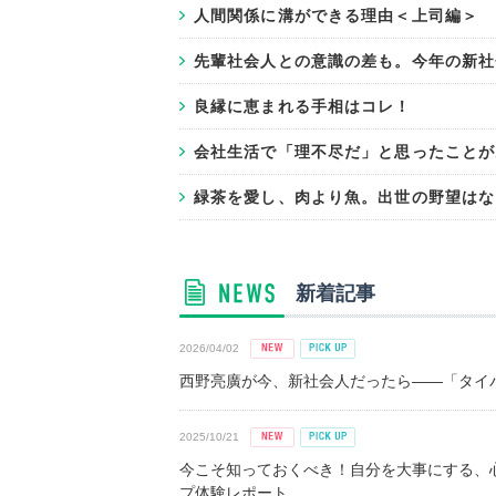
人間関係に溝ができる理由＜上司編＞
先輩社会人との意識の差も。今年の新社
良縁に恵まれる手相はコレ！
会社生活で「理不尽だ」と思ったことが
緑茶を愛し、肉より魚。出世の野望はな
新着記事
2026/04/02
西野亮廣が今、新社会人だったら――「タイパ
2025/10/21
今こそ知っておくべき！自分を大事にする、
プ体験レポート