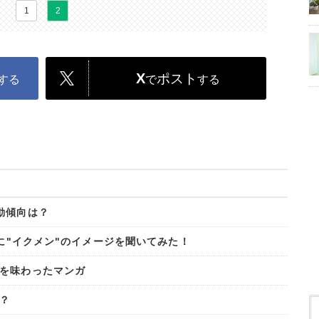
1
2
X
ポスト
する
で
する
動傾向は？
女に"イクメン"のイメージを聞いてみた！
を味わったマンガ
？