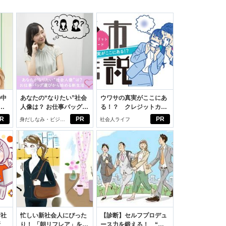
の中
あなたの“なりたい”社会
ウワサの真実がここにあ
人像は？ お仕事バッグ選
る！？ クレジットカー
えた
びから始める新生活
ドの都市伝説
R
PR
PR
身だしなみ・ビジネ
社会人ライフ
スアイテム
新社
忙しい新社会人にぴった
【診断】セルフプロデュ
断
り！ 「朝リフレア」をは
ース力を鍛える！ “ジ