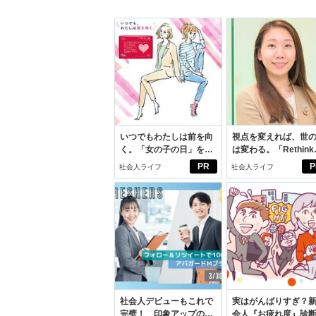
いつでもわたしは前を向
視点を変えれば、世
く。「女の子の日」を前
は変わる。「Rethink
向きに♪社会人エリ・大
PROJECT」がつた
PR
P
社会人ライフ
社会人ライフ
学生リカの物語
いこと。
社会人デビューもこれで
実はがんばりすぎ？
完璧！ 印象アップのセ
会人『お疲れ度』診