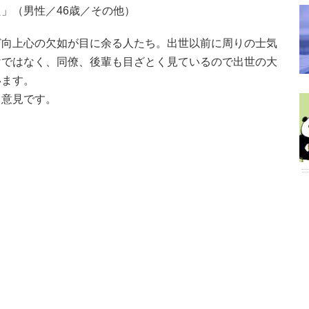
」（男性／46歳／その他）
ど向上心の欠如が目に余る人たち。出世以前に周りの士気
けではなく、同僚、後輩も目ざとく見ているので出世の大
います。
る意見です。