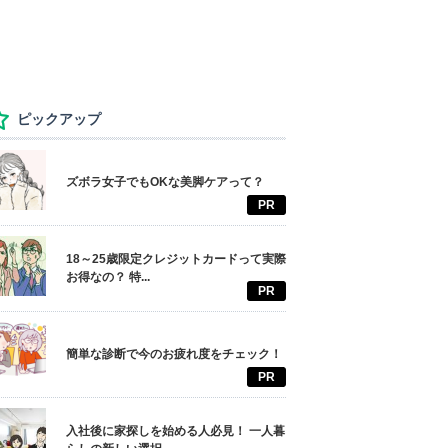
ピックアップ
ズボラ女子でもOKな美脚ケアって？
PR
18～25歳限定クレジットカードって実際
お得なの？ 特...
PR
簡単な診断で今のお疲れ度をチェック！
PR
入社後に家探しを始める人必見！ 一人暮