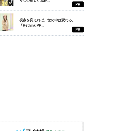
らしの新しい選択...
PR
視点を変えれば、世の中は変わる。
「Rethink PR...
PR