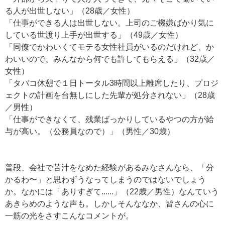
る人が出世しない」（28歳／女性）
「仕事ができる人は出世しない。上司のご機嫌ばかり気に
している世渡り上手が出世する」（49歳／女性）
「同僚でかわいくてモテる女性社員がいるのだけれど、か
わいいので、みんなから何でも許してもらえる」（32歳／
女性）
「タバコ休憩で１日トータル3時間以上離席したり、プロジ
ェクトの計画を台無しにした先輩が処分されない」（28歳
／男性）
「仕事ができなくて、残業ばっかりしているやつの方が給
与が高い。（公務員なので）」（男性／30歳）
普段、会社で苦汁をなめた経験があるみなさんなら、「分
かるわ〜」と思わずうなってしまうのではないでしょう
か。なかには「ありすぎて......」（22歳／男性）なんていう
あきらめのような声も。しかしそんななか、皆さんの心に
一筋の光をさすこんなコメントが。