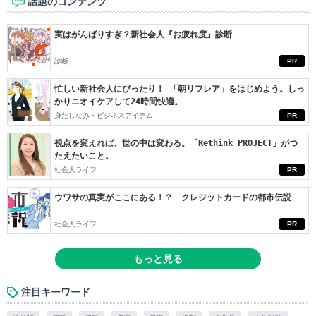
話題のコンテンツ
実はがんばりすぎ？新社会人『お疲れ度』診断
診断
PR
忙しい新社会人にぴったり！ 「朝リフレア」をはじめよう。しっ
かりニオイケアして24時間快適。
身だしなみ・ビジネスアイテム
PR
視点を変えれば、世の中は変わる。「Rethink PROJECT」がつ
たえたいこと。
社会人ライフ
PR
ウワサの真実がここにある！？ クレジットカードの都市伝説
社会人ライフ
PR
もっと見る
注目キーワード