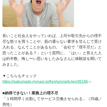
長いこと社会人をやっていれば、上司や取引先からの理不
尽な怒りを買うことや、筋の通らない要求を甘んじて受け
入れる、なんてことがあるもの。「会社で『理不尽だ』と
思ったことがある？」という質問に、「はい」と答えた人
は約半数。悔し〜い思いをしたみなさんに体験談を聞いて
みました。
▼こちらもチェック
https://gakumado.mynavi.jp/freshers/articles/36186
■納得できない！業務上の理不尽
「１時間早く出勤してサービス労働させられる」（35歳／
男性）