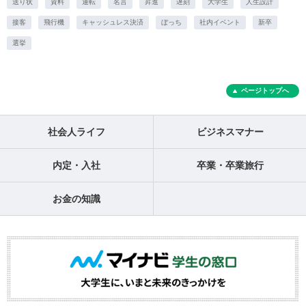
送り状
資料
運転
名言
昇進
遅刻
大学生
人生設計
接客
飛行機
キャッシュレス決済
ぼっち
社内イベント
新卒
選挙
ページトップへ
社会人ライフ
ビジネスマナー
内定・入社
卒業・卒業旅行
お金の知識