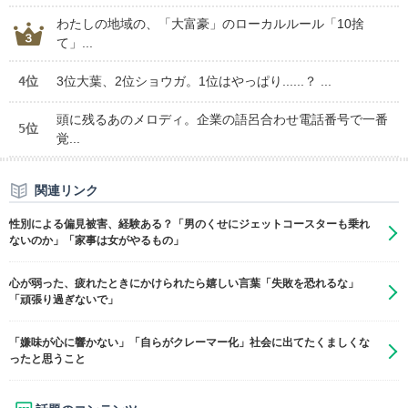
わたしの地域の、「大富豪」のローカルルール「10捨
て」...
4位
3位大葉、2位ショウガ。1位はやっぱり......？ ...
頭に残るあのメロディ。企業の語呂合わせ電話番号で一番
5位
覚...
関連リンク
性別による偏見被害、経験ある？「男のくせにジェットコースターも乗れ
ないのか」「家事は女がやるもの」
心が弱った、疲れたときにかけられたら嬉しい言葉「失敗を恐れるな」
「頑張り過ぎないで」
「嫌味が心に響かない」「自らがクレーマー化」社会に出てたくましくな
ったと思うこと