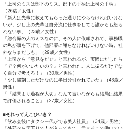
「上司のミスは部下のミス。部下の手柄は上司の手柄」
（26歳／女性）
「新人は先輩に教えてもらった通りにやらなければいけな
いが、少し上の先輩は自分流に仕事をしても誰からも怒ら
れない事」（23歳／女性）
「総合職の人のミスなのに、その人に依頼されて、事務職
の私が頭を下げて、他部署に謝らなければいけない時。社
外ならまだしも」（29歳／女性）
「上司から『意見をだせ』と言われるが、実際にだしたら
『で？何がいいたいの？』と言われた。人に振るだけでな
く自分で考えろ！」（30歳／男性）
「少し遅刻しただけなのに半日分引かれていた」（43歳／
男性）
「『結果より過程が大切』なんて言いながらも結局は結果
で評価されること」（27歳／女性）
■それってえこひいき？
「飲み会後にタクシー代がでる美人社員」（34歳／男性）
「外部から天下りで人が入ってきて、元々そこで働いてい