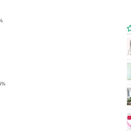
%
？
5%