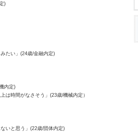
定)
たい」(24歳/金融内定)
機内定)
は時間がなさそう」(23歳/機械内定）
いと思う」(22歳/団体内定)