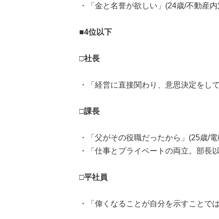
・「金と名誉が欲しい」(24歳/不動産内
■4位以下
□社長
・「経営に直接関わり、意思決定をしてみ
□課長
・「父がその役職だったから」(25歳/電
・「仕事とプライベートの両立。部長以上
□平社員
・「偉くなることが自分を示すことではな