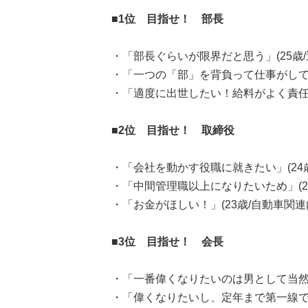
■1位 目指せ！ 部長
・「部長ぐらいが限界だと思う」(25歳/
・「一つの「部」を背負って仕事がしてみ
・「適度に出世したい！給料がよく責任も
■2位 目指せ！ 取締役
・「会社を動かす役職に就きたい」(24歳
・「中間管理職以上になりたいため」(2
・「お金がほしい！」(23歳/自動車関連
■3位 目指せ！ 会長
・「一番偉くなりたいのは男として当然だ
・「偉くなりたいし、定年まで第一線で働