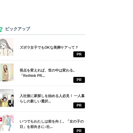
ピックアップ
ズボラ女子でもOKな美脚ケアって？
PR
視点を変えれば、世の中は変わる。
「Rethink PR...
PR
入社後に家探しを始める人必見！ 一人暮
らしの新しい選択...
PR
いつでもわたしは前を向く。「女の子の
日」を前向きに♪社...
PR