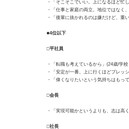
・「そこそこでいい。上になるほど忙しい
・「仕事と家庭の両立。地位ではなく、仕
・「後輩に抜かれるのは嫌だけど、重い責
■4位以下
□平社員
・「転職も考えているから」(24歳/学校
・「安定が一番。上に行くほどプレッシャ
・「偉くなりたいという気持ちはもってい
□会長
・「実現可能かというよりも、志は高くあ
□社長