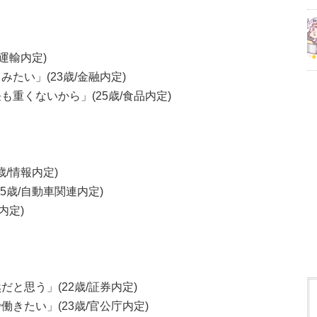
運輸内定)
たい」(23歳/金融内定)
重くないから」(25歳/食品内定)
/情報内定)
5歳/自動車関連内定)
内定)
と思う」(22歳/証券内定)
きたい」(23歳/官公庁内定)