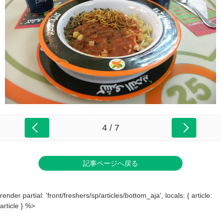
4 / 7
記事ページへ戻る
render partial: 'front/freshers/sp/articles/bottom_aja', locals: { article:
article } %>