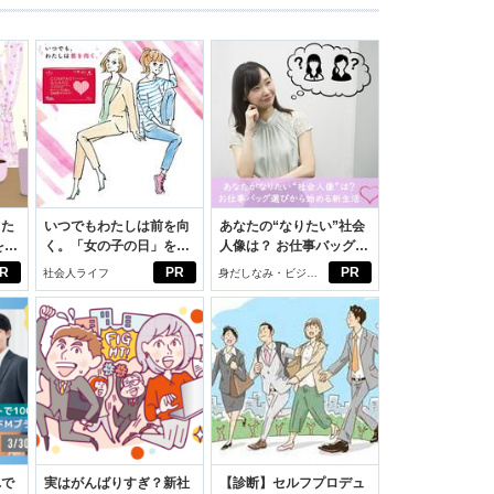
った
いつでもわたしは前を向
あなたの“なりたい”社会
をは
く。「女の子の日」を前
人像は？ お仕事バッグ選
ニオ
向きに♪社会人エリ・大
びから始める新生活
R
PR
PR
社会人ライフ
身だしなみ・ビジネ
適。
学生リカの物語
スアイテム
れで
実はがんばりすぎ？新社
【診断】セルフプロデュ