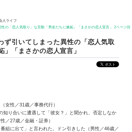
会人ライフ
った異性の「恋人気取り」な言動「男友だちに嫉妬」「まさかの恋人宣言」 2ページ目
..思わず引いてしまった異性の「恋人気取
妬」「まさかの恋人宣言」
（女性／31歳／事務代行）
の知り合いに遭遇して「彼女？」と聞かれ、否定しなか
性／27歳／金融・証券）
番組に出て」と言われた。ドン引きした（男性／46歳／