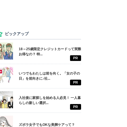
ピックアップ
18～25歳限定クレジットカードって実際
お得なの？ 特...
PR
いつでもわたしは前を向く。「女の子の
日」を前向きに♪社...
PR
入社後に家探しを始める人必見！ 一人暮
らしの新しい選択...
PR
ズボラ女子でもOKな美脚ケアって？