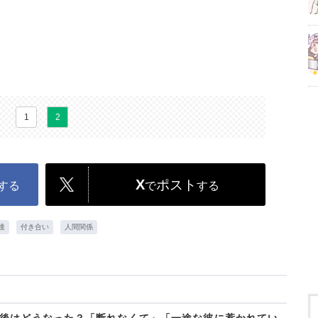
1
2
X
ポスト
する
で
する
達
付き合い
人間関係