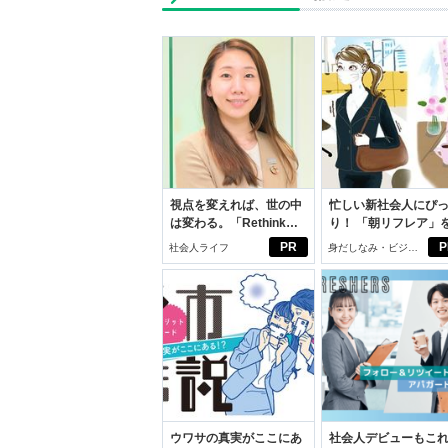
視点を変えれば、世の中
忙しい新社会人にぴ
は変わる。「Rethink
り！ 「朝リフレア」
PROJECT」がつたえた
じめよう。しっかり
PR
P
社会人ライフ
身だしなみ・ビジネ
いこと。
イケアして24時間快
スアイテム
ウワサの真実がここにあ
社会人デビューもこ