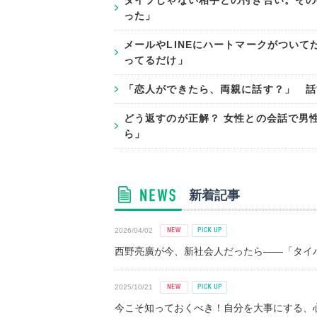
タイプじゃない相手との付き合い。その
った」
メールやLINEにハートマークがついてた
ってるだけ」
「恋人ができたら、両親に話す？」 話
どう返すのが正解？ 女性との会話で男
ら」
新着記事
2026/04/02
西野亮廣が今、新社会人だったら――「タイパ
2025/10/21
今こそ知っておくべき！自分を大事にする、