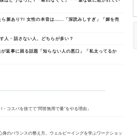
後はどうなった？「断れなくて」「一途な彼に惹かれてい
ら脈あり?! 女性の本音は......「深読みしすぎ」「媚を売
す人・話さない人、どちらが多い？
性が返事に困る話題「知らない人の悪口」「私太ってるか
・コスパを捨てて“問答無用で量”をやる理由」
心身のバランスの整え方。ウェルビーイングを学ぶワークショッ