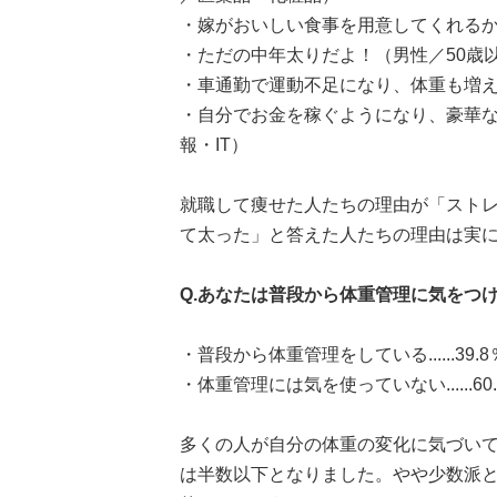
・嫁がおいしい食事を用意してくれるか
・ただの中年太りだよ！（男性／50歳
・車通勤で運動不足になり、体重も増え
・自分でお金を稼ぐようになり、豪華な
報・IT）
就職して痩せた人たちの理由が「スト
て太った」と答えた人たちの理由は実
Q.あなたは普段から体重管理に気をつ
・普段から体重管理をしている......39.8
・体重管理には気を使っていない......60
多くの人が自分の体重の変化に気づい
は半数以下となりました。やや少数派