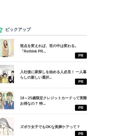
ピックアップ
視点を変えれば、世の中は変わる。
「Rethink PR...
PR
入社後に家探しを始める人必見！ 一人暮
らしの新しい選択...
PR
18～25歳限定クレジットカードって実際
お得なの？ 特...
PR
ズボラ女子でもOKな美脚ケアって？
PR