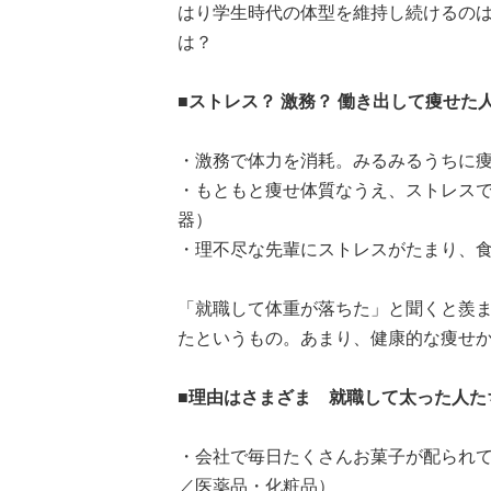
はり学生時代の体型を維持し続けるの
は？
■ストレス？ 激務？ 働き出して痩せた
・激務で体力を消耗。みるみるうちに痩
・もともと痩せ体質なうえ、ストレスで
器）
・理不尽な先輩にストレスがたまり、食
「就職して体重が落ちた」と聞くと羨
たというもの。あまり、健康的な痩せかたで
■理由はさまざま 就職して太った人た
・会社で毎日たくさんお菓子が配られて
／医薬品・化粧品）