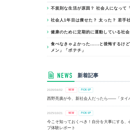
不規則な生活が原因？ 社会人になって
​社会人1年目は痩せた？ 太った？ 若
健康のために定期的に運動している社会人
食べなきゃよかった......と後悔す
メン」「ポテチ」
新着記事
2026/04/02
西野亮廣が今、新社会人だったら――「タイパ
2025/10/21
今こそ知っておくべき！自分を大事にする、
プ体験レポート