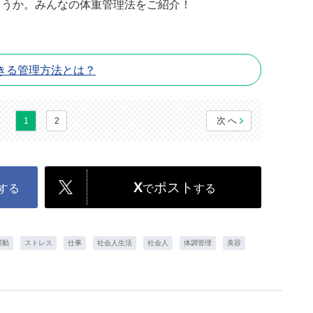
ょうか。みんなの体重管理法をご紹介！
きる管理方法とは？
次へ
1
2
X
ポスト
する
で
する
運動
ストレス
仕事
社会人生活
社会人
体調管理
美容