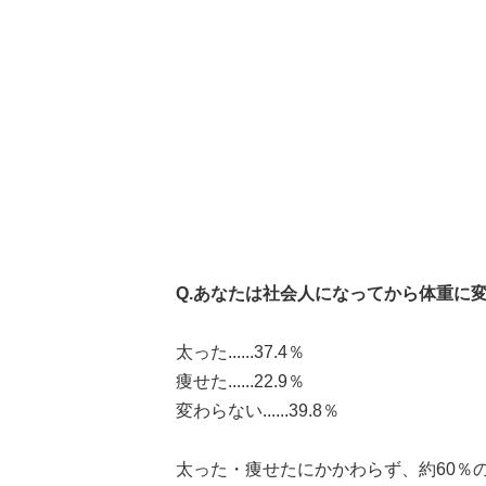
Q.あなたは社会人になってから体重に
太った......37.4％
痩せた......22.9％
変わらない......39.8％
太った・痩せたにかかわらず、約60％