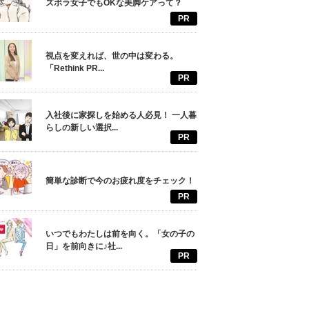
ズボラ女子でもOKな美脚ケアって？
PR
視点を変えれば、世の中は変わる。
「Rethink PR...
PR
入社後に家探しを始める人必見！ 一人暮
らしの新しい選択...
PR
簡単な診断で今のお疲れ度をチェック！
PR
いつでもわたしは前を向く。「女の子の
日」を前向きに♪社...
PR