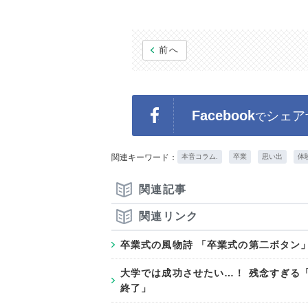
前へ
Facebook
シェア
で
関連キーワード：
本音コラム.
卒業
思い出
体
関連記事
関連リンク
卒業式の風物詩 「卒業式の第二ボタン
大学では成功させたい…！ 残念すぎる
終了」