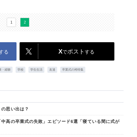
1
2
X
ポスト
する
で
する
験・経験
学校
学生生活
友達
卒業式の袴特集
」の思い出は？
「中高の卒業式の失敗」エピソード6選「寝ている間に式が