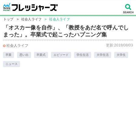
トップ
>
社会人ライフ
>
社会人ライフ
「オスカー像を自作」、「教授をあだ名で呼んでし
まった」。卒業式で起こったハプニング集
更新:2018/08/03
社会人ライフ
卒業
思い出
卒業式
エピソード
学生生活
大学生活
大学生
ニュース