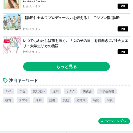
たえたいこと。
社会人ライフ
PR
【診断】セルフプロデュース力を鍛える！ “ジブン観”診断
社会人ライフ
PR
いつでもわたしは前を向く。「女の子の日」を前向きに♪社会人エ
リ・大学生リカの物語
社会人ライフ
PR
もっと見る
注目キーワード
SNS
クセ
無駄遣い
遅刻
オタク
懇親会
大学生白書
後悔
スマホ
活動
読書
異動
結婚式
時間
写真
ページトップへ