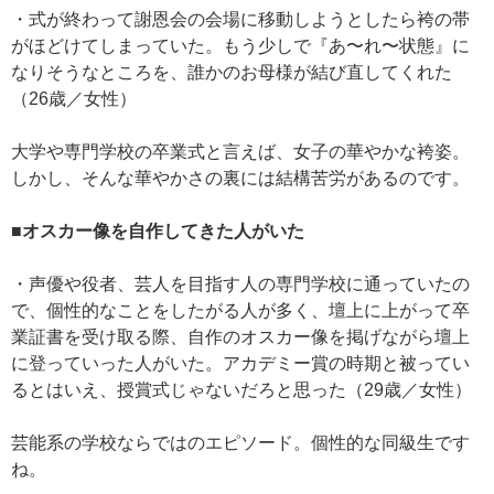
・式が終わって謝恩会の会場に移動しようとしたら袴の帯
がほどけてしまっていた。もう少しで『あ〜れ〜状態』に
なりそうなところを、誰かのお母様が結び直してくれた
（26歳／女性）
大学や専門学校の卒業式と言えば、女子の華やかな袴姿。
しかし、そんな華やかさの裏には結構苦労があるのです。
■オスカー像を自作してきた人がいた
・声優や役者、芸人を目指す人の専門学校に通っていたの
で、個性的なことをしたがる人が多く、壇上に上がって卒
業証書を受け取る際、自作のオスカー像を掲げながら壇上
に登っていった人がいた。アカデミー賞の時期と被ってい
るとはいえ、授賞式じゃないだろと思った（29歳／女性）
芸能系の学校ならではのエピソード。個性的な同級生です
ね。