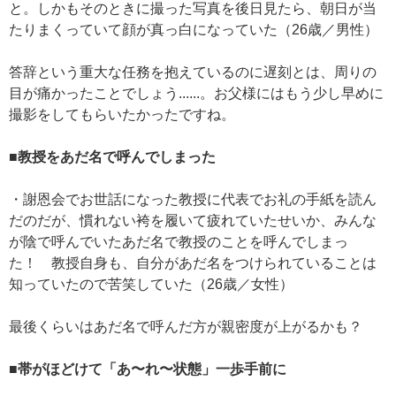
と。しかもそのときに撮った写真を後日見たら、朝日が当
たりまくっていて顔が真っ白になっていた（26歳／男性）
答辞という重大な任務を抱えているのに遅刻とは、周りの
目が痛かったことでしょう......。お父様にはもう少し早めに
撮影をしてもらいたかったですね。
■教授をあだ名で呼んでしまった
・謝恩会でお世話になった教授に代表でお礼の手紙を読ん
だのだが、慣れない袴を履いて疲れていたせいか、みんな
が陰で呼んでいたあだ名で教授のことを呼んでしまっ
た！ 教授自身も、自分があだ名をつけられていることは
知っていたので苦笑していた（26歳／女性）
最後くらいはあだ名で呼んだ方が親密度が上がるかも？
■帯がほどけて「あ〜れ〜状態」一歩手前に