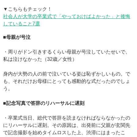
▼こちらもチェック！
社会人が大学の卒業式で「やっておけばよかった」と後悔
していること7選
■母親が号泣
・周りがドン引きするくらい母親が号泣していたせいで、
私は泣けなかった（32歳／女性）
身内が大勢の人の前で泣いている姿は恥ずかしいもの。で
も、それだけお母様にとっても感動的な式だったのでしょ
う。
■記念写真で答辞のリハーサルに遅刻
・卒業式当日、総代で答辞を読まなければならなかったの
にリハーサルに遅刻。その原因は、出発前に父親が玄関先
で記念撮影を始めタイムロスした上、渋滞にはまったこ